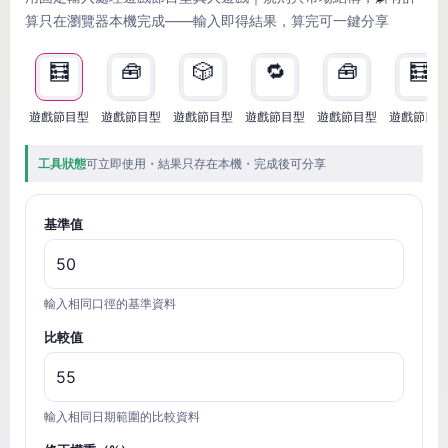
算只在瀏覽器本機完成——輸入即得結果，算完可一鍵分享
🧮
🧰
🎲
🔁
🧰
🧮
遊戲節目型
遊戲節目型
遊戲節目型
遊戲節目型
遊戲節目型
遊戲節目
工具狀態
可立即使用・結果只存在本機・完成後可分享
基準值
輸入相同口徑的基準資料
比較值
輸入相同日期範圍的比較資料