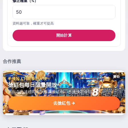
修正權重（%）
資料越可靠，權重才可提高
開始計算
合作推薦
贊助
手慢的人只能看別人領
搶紅包每日限量開放
當日存款達標即可到首頁搶紅包，手速決定金額。
去搶紅包 →