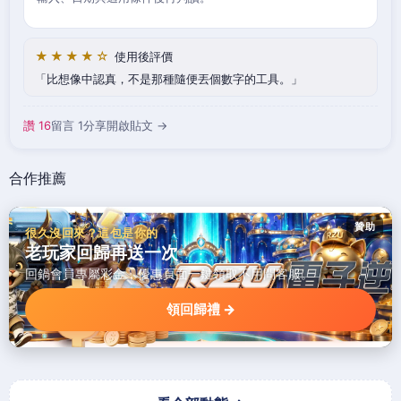
★★★★☆
使用後評價
比想像中認真，不是那種隨便丟個數字的工具。
讚 16
留言 1
分享
開啟貼文 →
合作推薦
贊助
很久沒回來？這包是你的
老玩家回歸再送一次
回鍋會員專屬彩金，優惠頁面一鍵領取不用問客服。
領回歸禮 →