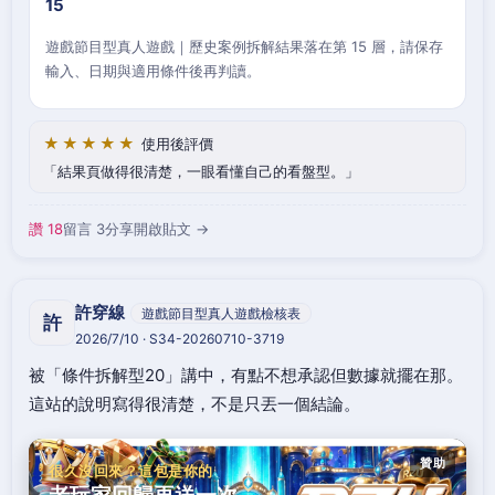
15
遊戲節目型真人遊戲｜歷史案例拆解結果落在第 15 層，請保存
輸入、日期與適用條件後再判讀。
★★★★★
使用後評價
結果頁做得很清楚，一眼看懂自己的看盤型。
讚 18
留言 3
分享
開啟貼文 →
許穿線
遊戲節目型真人遊戲檢核表
許
2026/7/10 · S34-20260710-3719
被「條件拆解型20」講中，有點不想承認但數據就擺在那。
這站的說明寫得很清楚，不是只丟一個結論。
贊助
很久沒回來？這包是你的