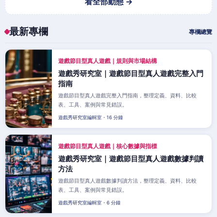
看全部動態 →
最新專欄
專欄總覽
遊戲節目型真人遊戲｜規則與市場結構
遊戲秀研究室｜遊戲節目型真人遊戲完整入門
指南
遊戲節目型真人遊戲完整入門指南，整理定義、資料、比較
表、工具、案例與常見錯誤。
遊戲秀研究室編輯室・16 分鐘
遊戲節目型真人遊戲｜核心數據與指標
遊戲秀研究室｜遊戲節目型真人遊戲數據判讀
方法
遊戲節目型真人遊戲數據判讀方法，整理定義、資料、比較
表、工具、案例與常見錯誤。
遊戲秀研究室編輯室・6 分鐘