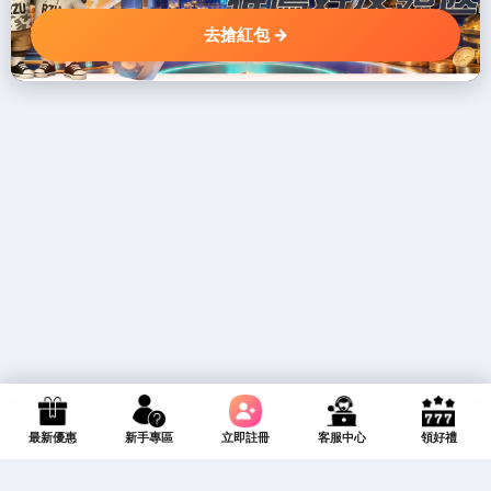
去搶紅包 →
報
帖
算
欄
人
最新優惠
新手專區
立即註冊
客服中心
領好禮
首頁
探索
工具
專欄
人物