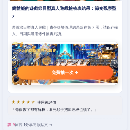
簡體能的遊戲節目型真人遊戲檢核表結果：節奏觀察型
7
遊戲節目型真人遊戲｜責任娛樂管理結果落在第 7 層，請保存輸
入、日期與適用條件後再判讀。
贊助
今天的轉盤還沒人轉走
天天轉好運，轉盤等你抽
單筆存款 3000 就送轉盤機會，最高 2888 每天都能中。
免費抽一次 →
★★★★☆
使用後評價
每個數字都有解釋，看完順手把原理段也讀了。
讚 9
留言 1
分享
開啟貼文 →