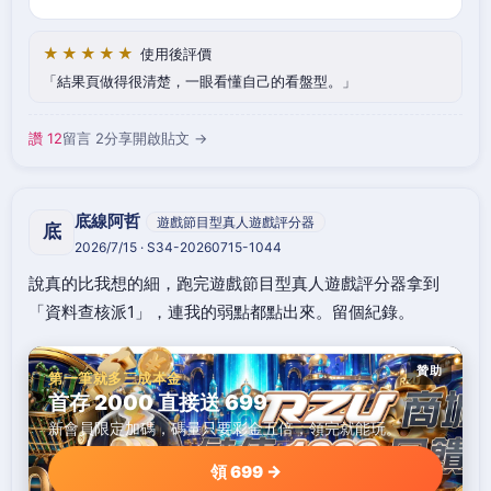
★★★★★
使用後評價
結果頁做得很清楚，一眼看懂自己的看盤型。
讚 12
留言 2
分享
開啟貼文 →
底線阿哲
遊戲節目型真人遊戲評分器
底
2026/7/15 · S34-20260715-1044
說真的比我想的細，跑完遊戲節目型真人遊戲評分器拿到
「資料查核派1」，連我的弱點都點出來。留個紀錄。
贊助
第一筆就多三成本金
首存 2000 直接送 699
新會員限定加碼，碼量只要彩金五倍，領完就能玩。
領 699 →