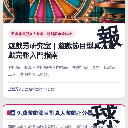
遊戲節目型真人遊戲｜規則與市場結構
遊戲秀研究室｜遊戲節目型真人遊
戲完整入門指南
遊戲節目型真人遊戲完整入門指南，整理定義、資料、比較表、
工具、案例與常見錯誤。
遊戲秀研究室編輯室
約 16 分鐘
🧮 免費遊戲節目型真人遊戲評分器
用固定輸入處理遊戲節目型真人遊戲｜規則與市場結構，所有計