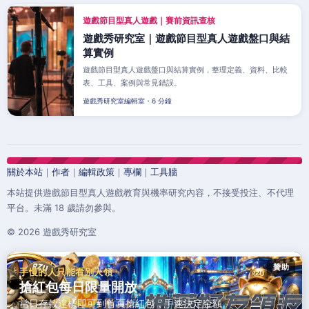
遊戲節目型真人遊戲｜賽前資訊查核
遊戲秀研究室｜遊戲節目型真人遊戲盤口與結
算實例
遊戲節目型真人遊戲盤口與結算實例，整理定義、資料、比較
表、工具、案例與常見錯誤。
遊戲秀研究室編輯室・6 分鐘
關於本站
｜
作者
｜
編輯政策
｜
專欄
｜
工具牆
本站提供遊戲節目型真人遊戲教育與機率研究內容，不接受投注、不代理
平台。未滿 18 歲請勿參與。
© 2026 遊戲秀研究室
贊助
手慢的人只能看別人領
搶紅包每日限量開放
當日存款達標即可到首頁搶紅包，手速決定金額。