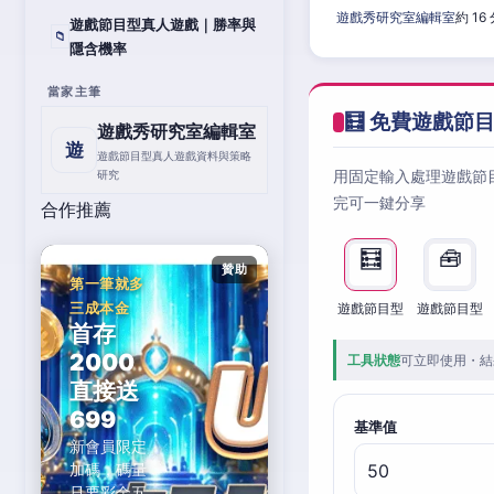
遊戲秀研究室編輯室
約 16
遊戲節目型真人遊戲｜勝率與
📁
隱含機率
當家主筆
🧮 免費遊戲節
遊戲秀研究室編輯室
遊
遊戲節目型真人遊戲資料與策略
用固定輸入處理遊戲節
研究
完可一鍵分享
合作推薦
🧮
🧰
贊助
第一筆就多
三成本金
遊戲節目型
遊戲節目型
首存
2000
工具狀態
可立即使用・結
直接送
699
基準值
新會員限定
加碼，碼量
只要彩金五