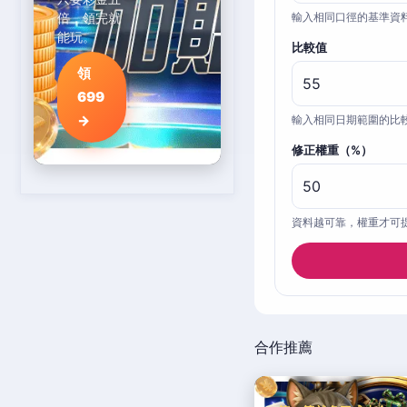
倍，領完就
輸入相同口徑的基準資
能玩。
比較值
領
699
→
輸入相同日期範圍的比
修正權重（%）
資料越可靠，權重才可
合作推薦