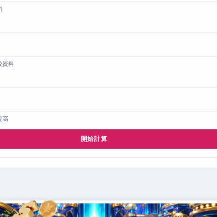
料
較資料
提高
開始計算