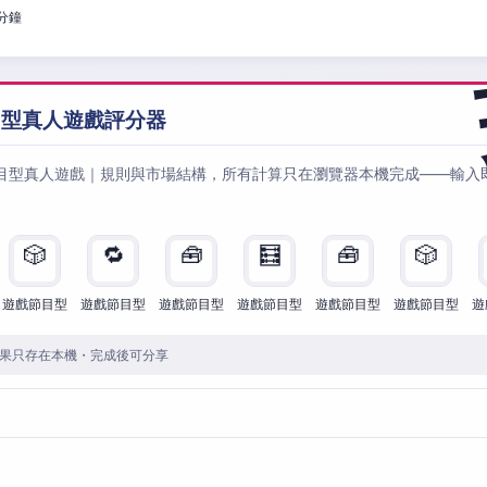
 分鐘
目型真人遊戲評分器
目型真人遊戲｜規則與市場結構，所有計算只在瀏覽器本機完成——輸入
🎲
🔁
🧰
🧮
🧰
🎲
遊戲節目型
遊戲節目型
遊戲節目型
遊戲節目型
遊戲節目型
遊戲節目型
遊
果只存在本機・完成後可分享