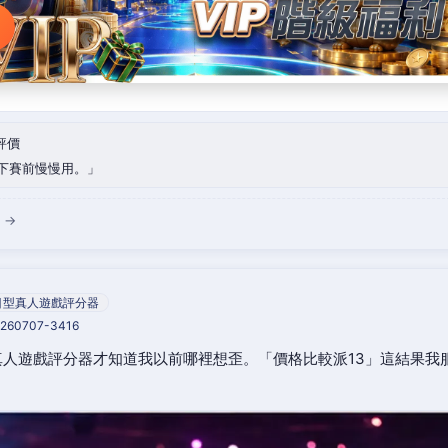
評價
下賽前慢慢用。
 →
目型真人遊戲評分器
20260707-3416
真人遊戲評分器才知道我以前哪裡想歪。「價格比較派13」這結果我