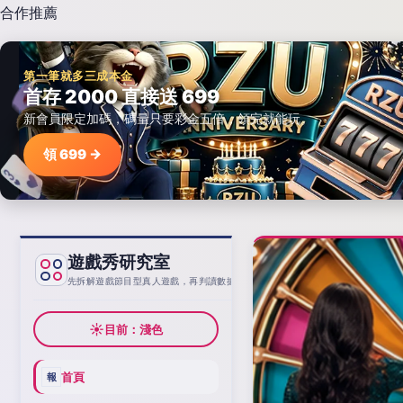
合作推薦
第一筆就多三成本金
首存 2000 直接送 699
新會員限定加碼，碼量只要彩金五倍，領完就能玩。
領 699 →
遊戲秀研究室
基線
先拆解遊戲節目型真人遊戲，再判讀數據與價格
☀
目前：淺色
首頁
報