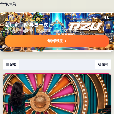
合作推薦
贊助
很久沒回來？這包是你的
老玩家回歸再送一次
回鍋會員專屬彩金，優惠頁面一鍵領取不用問客服。
領回歸禮 →
☰ 探索
榜 情報