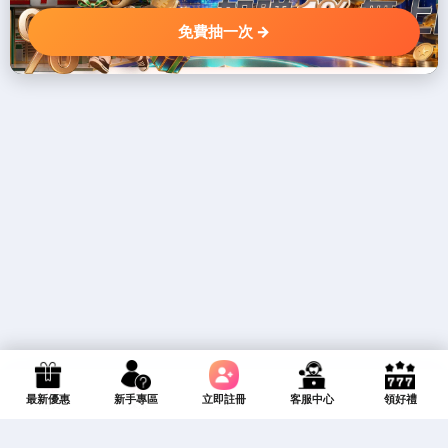
免費抽一次 →
報
帖
算
欄
人
最新優惠
新手專區
立即註冊
客服中心
領好禮
首頁
探索
工具
專欄
人物