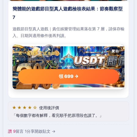
簡體能的遊戲節目型真人遊戲檢核表結果：節奏觀察型
7
遊戲節目型真人遊戲｜責任娛樂管理結果落在第 7 層，請保存輸
入、日期與適用條件後再判讀。
贊助
第一筆就多三成本金
首存 2000 直接送 699
新會員限定加碼，碼量只要彩金五倍，領完就能玩。
領 699 →
★★★★☆
使用後評價
每個數字都有解釋，看完順手把原理段也讀了。
讚 9
留言 1
分享
開啟貼文 →