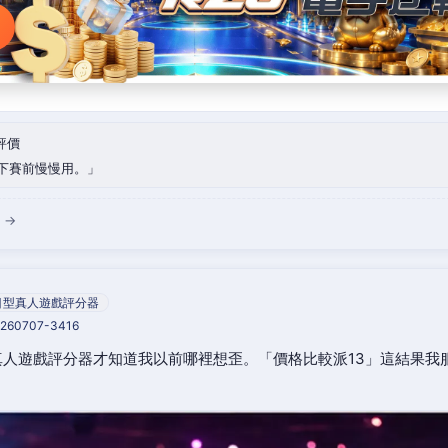
評價
下賽前慢慢用。
 →
目型真人遊戲評分器
20260707-3416
真人遊戲評分器才知道我以前哪裡想歪。「價格比較派13」這結果我