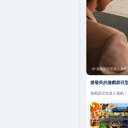
🎲 遊戲節目型真人遊
接發吳的遊戲節目
遊戲節目型真人遊戲｜
很久沒回來？這
老玩家回歸再送一
回鍋會員專屬彩金