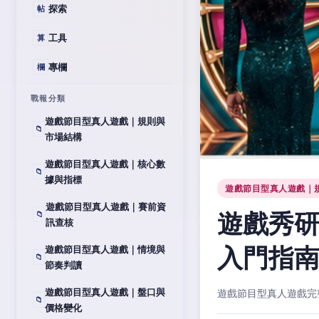
探索
帖
工具
算
專欄
欄
戰報分類
遊戲節目型真人遊戲｜規則與
📁
市場結構
遊戲節目型真人遊戲｜核心數
📁
據與指標
遊戲節目型真人遊戲｜
遊戲節目型真人遊戲｜賽前資
遊戲秀
📁
訊查核
入門指
遊戲節目型真人遊戲｜情境與
📁
節奏判讀
遊戲節目型真人遊戲｜盤口與
遊戲節目型真人遊戲完
📁
價格變化