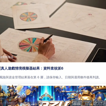
戲情境模擬器
型真人遊戲情境模擬器結果：資料查核派6
風險與資金管理結果落在第 6 層，請保存輸入、日期與適用條件後再判讀。
包是你的
次
，優惠頁面一鍵領取不用問客服。