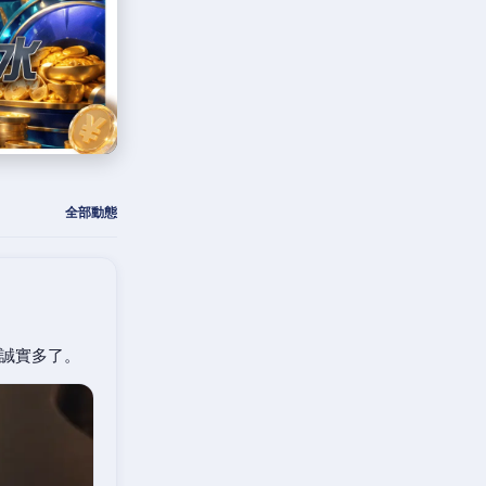
全部動態
誠實多了。