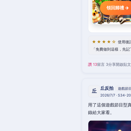
領回歸禮 →
★★★★☆
使用後
免費做到這樣，先記
讚 13
留言 3
分享
開啟貼文
丘反拍
遊戲節
丘
2026/7/7 · S34-
用了這個遊戲節目型
錄給大家看。