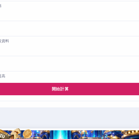
料
較資料
提高
開始計算