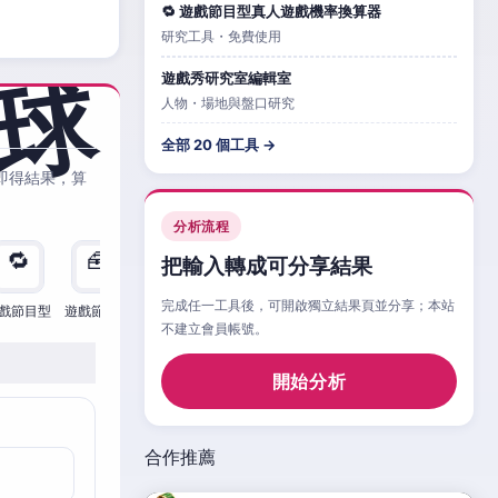
🔁 遊戲節目型真人遊戲機率換算器
研究工具・免費使用
遊戲秀研究室編輯室
人物・場地與盤口研究
全部 20 個工具 →
即得結果，算
分析流程
🔁
🧰
🧮
🧰
🎲
🔁

把輸入轉成可分享結果
完成任一工具後，可開啟獨立結果頁並分享；本站
戲節目型
遊戲節目型
遊戲節目型
遊戲節目型
遊戲節目型
遊戲節目型
遊戲
不建立會員帳號。
開始分析
合作推薦