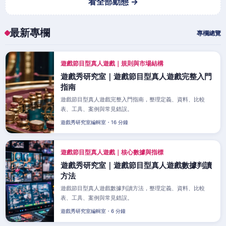
看全部動態 →
最新專欄
專欄總覽
遊戲節目型真人遊戲｜規則與市場結構
遊戲秀研究室｜遊戲節目型真人遊戲完整入門
指南
遊戲節目型真人遊戲完整入門指南，整理定義、資料、比較
表、工具、案例與常見錯誤。
遊戲秀研究室編輯室・16 分鐘
遊戲節目型真人遊戲｜核心數據與指標
遊戲秀研究室｜遊戲節目型真人遊戲數據判讀
方法
遊戲節目型真人遊戲數據判讀方法，整理定義、資料、比較
表、工具、案例與常見錯誤。
遊戲秀研究室編輯室・6 分鐘