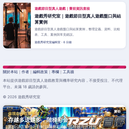
遊戲節目型真人遊戲｜賽前資訊查核
遊戲秀研究室｜遊戲節目型真人遊戲盤口與結
算實例
遊戲節目型真人遊戲盤口與結算實例，整理定義、資料、比較
表、工具、案例與常見錯誤。
遊戲秀研究室編輯室・6 分鐘
關於本站
｜
作者
｜
編輯政策
｜
專欄
｜
工具牆
本站提供遊戲節目型真人遊戲教育與機率研究內容，不接受投注、不代理
平台。未滿 18 歲請勿參與。
© 2026 遊戲秀研究室
贊助
你現在卡在哪一階？
存越多送越多，階梯彩金
累積儲值達標自動解鎖對應彩金，階梯越高送越狠。