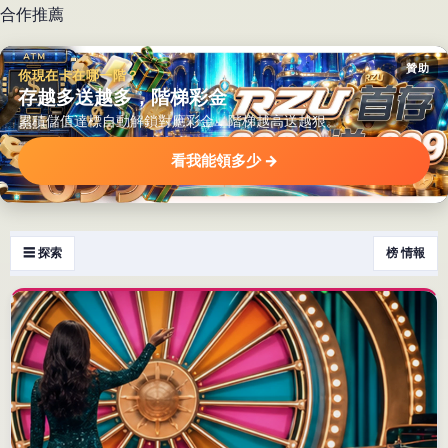
合作推薦
贊助
你現在卡在哪一階？
存越多送越多，階梯彩金
累積儲值達標自動解鎖對應彩金，階梯越高送越狠。
看我能領多少 →
☰ 探索
榜 情報