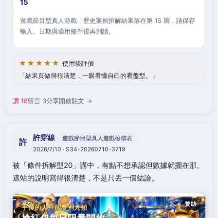
15
遊戲節目型真人遊戲｜歷史案例拆解結果落在第 15 層，請保存
輸入、日期與適用條件後再判讀。
★★★★★
使用後評價
結果頁做得很清楚，一眼看懂自己的看盤型。
讚 18
留言 3
分享
開啟貼文 →
許穿線
遊戲節目型真人遊戲檢核表
許
2026/7/10 · S34-20260710-3719
被「條件拆解型20」講中，有點不想承認但數據就擺在那。
這站的說明寫得很清楚，不是只丟一個結論。
贊助
手慢的人只能看別人領