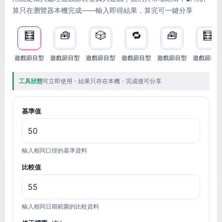
算只在瀏覽器本機完成——輸入即得結果，算完可一鍵分享
🧮
🧰
🎲
🔁
🧰
🧮
遊戲節目型
遊戲節目型
遊戲節目型
遊戲節目型
遊戲節目型
遊戲節目
工具狀態
可立即使用・結果只存在本機・完成後可分享
基準值
輸入相同口徑的基準資料
比較值
輸入相同日期範圍的比較資料