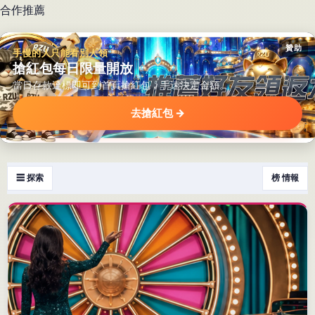
合作推薦
贊助
手慢的人只能看別人領
搶紅包每日限量開放
當日存款達標即可到首頁搶紅包，手速決定金額。
去搶紅包 →
☰ 探索
榜 情報