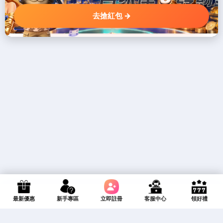
去搶紅包 →
報
帖
算
欄
人
最新優惠
新手專區
立即註冊
客服中心
領好禮
首頁
探索
工具
專欄
人物