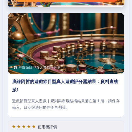
🧮 遊戲節目型真人遊戲評分器
底線阿哲的遊戲節目型真人遊戲評分器結果：資料查核
派1
遊戲節目型真人遊戲｜規則與市場結構結果落在第 1 層，請保存
輸入、日期與適用條件後再判讀。
★★★★★
使用後評價