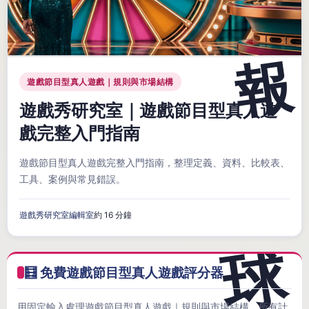
遊戲節目型真人遊戲｜規則與市場結構
遊戲秀研究室｜遊戲節目型真人遊
戲完整入門指南
遊戲節目型真人遊戲完整入門指南，整理定義、資料、比較表、
工具、案例與常見錯誤。
遊戲秀研究室編輯室
約 16 分鐘
🧮 免費遊戲節目型真人遊戲評分器
用固定輸入處理遊戲節目型真人遊戲｜規則與市場結構，所有計