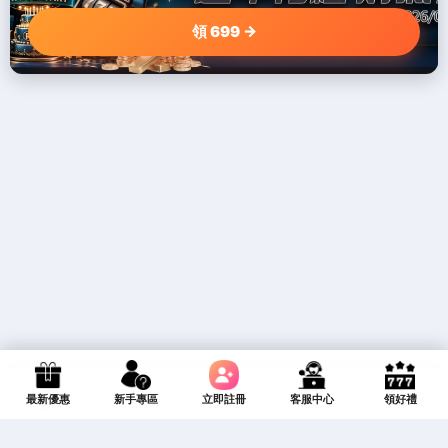
領 699 →
報
帖
算
欄
人
最新優惠
新手專區
立即註冊
客服中心
領好禮
首頁
探索
工具
專欄
人物