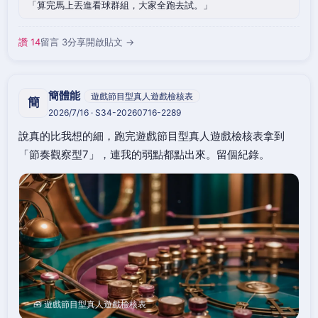
算完馬上丟進看球群組，大家全跑去試。
讚 14
留言 3
分享
開啟貼文 →
簡體能
遊戲節目型真人遊戲檢核表
簡
2026/7/16 · S34-20260716-2289
說真的比我想的細，跑完遊戲節目型真人遊戲檢核表拿到
「節奏觀察型7」，連我的弱點都點出來。留個紀錄。
🧰 遊戲節目型真人遊戲檢核表