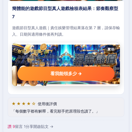
簡體能的遊戲節目型真人遊戲檢核表結果：節奏觀察型
7
遊戲節目型真人遊戲｜責任娛樂管理結果落在第 7 層，請保存輸
入、日期與適用條件後再判讀。
贊助
你現在卡在哪一階？
存越多送越多，階梯彩金
累積儲值達標自動解鎖對應彩金，階梯越高送越狠。
看我能領多少 →
★★★★☆
使用後評價
每個數字都有解釋，看完順手把原理段也讀了。
讚 9
留言 1
分享
開啟貼文 →