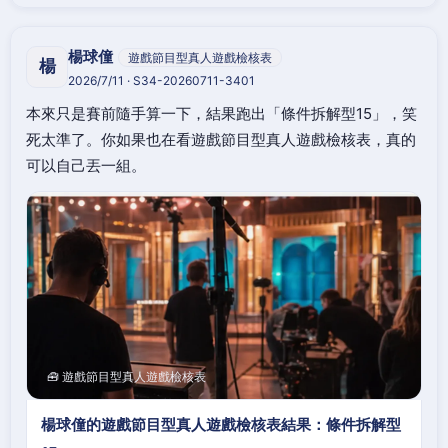
楊球僮
遊戲節目型真人遊戲檢核表
楊
2026/7/11 · S34-20260711-3401
本來只是賽前隨手算一下，結果跑出「條件拆解型15」，笑
死太準了。你如果也在看遊戲節目型真人遊戲檢核表，真的
可以自己丟一組。
🧰 遊戲節目型真人遊戲檢核表
楊球僮的遊戲節目型真人遊戲檢核表結果：條件拆解型