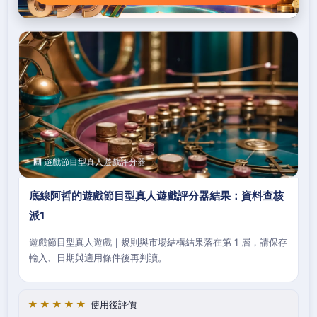
🧮 遊戲節目型真人遊戲評分器
底線阿哲的遊戲節目型真人遊戲評分器結果：資料查核
派1
遊戲節目型真人遊戲｜規則與市場結構結果落在第 1 層，請保存
輸入、日期與適用條件後再判讀。
★★★★★
使用後評價