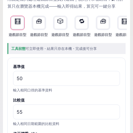
算只在瀏覽器本機完成——輸入即得結果，算完可一鍵分享
🧮
🧰
🎲
🔁
🧰
🧮
遊戲節目型
遊戲節目型
遊戲節目型
遊戲節目型
遊戲節目型
遊戲節目
工具狀態
可立即使用・結果只存在本機・完成後可分享
基準值
輸入相同口徑的基準資料
比較值
輸入相同日期範圍的比較資料