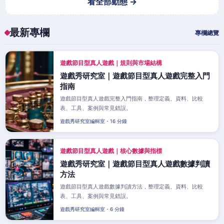
看全部動態 →
最新專欄
專欄總覽
遊戲節目型真人遊戲｜規則與市場結構
遊戲秀研究室｜遊戲節目型真人遊戲完整入門
指南
遊戲節目型真人遊戲完整入門指南，整理定義、資料、比較
表、工具、案例與常見錯誤。
遊戲秀研究室編輯室・16 分鐘
遊戲節目型真人遊戲｜核心數據與指標
遊戲秀研究室｜遊戲節目型真人遊戲數據判讀
方法
遊戲節目型真人遊戲數據判讀方法，整理定義、資料、比較
表、工具、案例與常見錯誤。
遊戲秀研究室編輯室・6 分鐘