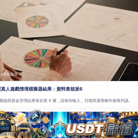
戲情境模擬器
型真人遊戲情境模擬器結果：資料查核派6
風險與資金管理結果落在第 6 層，請保存輸入、日期與適用條件後再判讀。
本金
 699
碼量只要彩金五倍，領完就能玩。