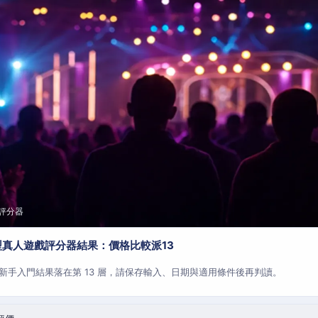
戲評分器
真人遊戲評分器結果：價格比較派13
新手入門結果落在第 13 層，請保存輸入、日期與適用條件後再判讀。