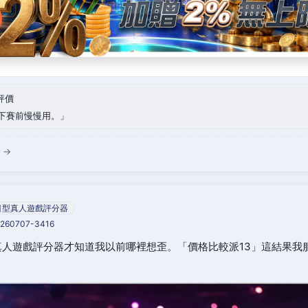
評價
下賽前慢慢用。
 →
目型真人遊戲評分器
20260707-3416
真人遊戲評分器才知道我以前哪裡想歪。「價格比較派13」這結果我