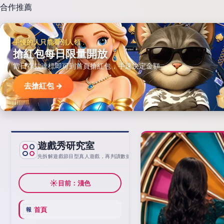
合作推薦
手慢的人只能看別人領
搶紅包每日限量開放
當日存款達標即可到首頁搶紅包，手速決定金額。
去搶紅包 →
遊戲秀研究室
基線
先拆解遊戲節目型真人遊戲，再判讀數據與價格
☀
目前：淺色
首頁
報