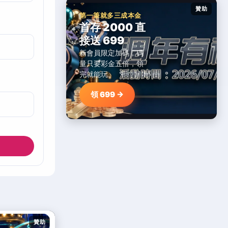
贊助
第一筆就多三成本金
首存 2000 直
接送 699
新會員限定加碼，碼
量只要彩金五倍，領
完就能玩。
領 699 →
贊助