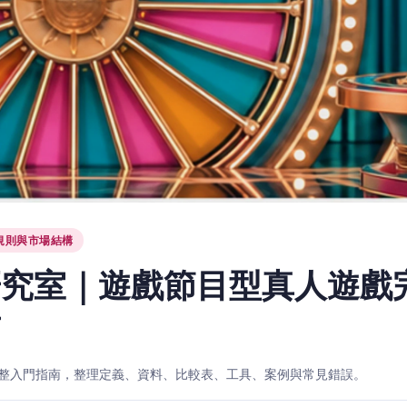
規則與市場結構
研究室｜遊戲節目型真人遊戲
南
整入門指南，整理定義、資料、比較表、工具、案例與常見錯誤。