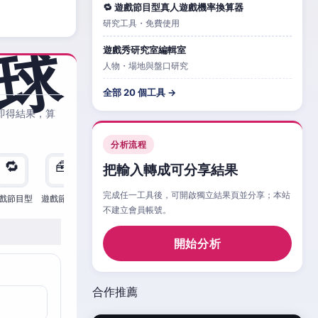
🔁 遊戲節目型真人遊戲機率換算器
研究工具・免費使用
遊戲秀研究室編輯室
人物・場地與盤口研究
全部 20 個工具 →
即得結果，算
分析流程
🔁
🧰
🧮
🧰
🎲
🔁

把輸入轉成可分享結果
完成任一工具後，可開啟獨立結果頁並分享；本站
戲節目型
遊戲節目型
遊戲節目型
遊戲節目型
遊戲節目型
遊戲節目型
遊戲
不建立會員帳號。
開始分析
合作推薦