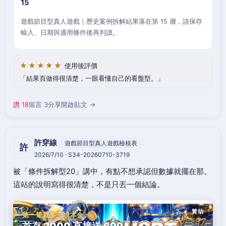
15
遊戲節目型真人遊戲｜歷史案例拆解結果落在第 15 層，請保存
輸入、日期與適用條件後再判讀。
★★★★★
使用後評價
結果頁做得很清楚，一眼看懂自己的看盤型。
讚 18
留言 3
分享
開啟貼文 →
許穿線
遊戲節目型真人遊戲檢核表
許
2026/7/10 · S34-20260710-3719
被「條件拆解型20」講中，有點不想承認但數據就擺在那。
這站的說明寫得很清楚，不是只丟一個結論。
贊助
第一筆就多三成本金