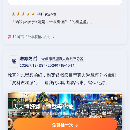
★★★★★
使用後評價
結果頁做得很清楚，一眼看懂自己的看盤型。
讚 12
留言 2
分享
開啟貼文 →
底線阿哲
遊戲節目型真人遊戲評分器
底
2026/7/15 · S34-20260715-1044
說真的比我想的細，跑完遊戲節目型真人遊戲評分器拿到
「資料查核派1」，連我的弱點都點出來。留個紀錄。
贊助
今天的轉盤還沒人轉走
天天轉好運，轉盤等你抽
單筆存款 3000 就送轉盤機會，最高 2888 每天都能中。
免費抽一次 →