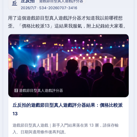
丘反拍
遊戲節目型真人遊戲評分器
丘
2026/7/7 · S34-20260707-3416
用了這個遊戲節目型真人遊戲評分器才知道我以前哪裡想
歪。「價格比較派13」這結果我服氣，附上紀錄給大家看。
🧮 遊戲節目型真人遊戲評分器
丘反拍的遊戲節目型真人遊戲評分器結果：價格比較派
13
遊戲節目型真人遊戲｜新手入門結果落在第 13 層，請保存輸
入、日期與適用條件後再判讀。