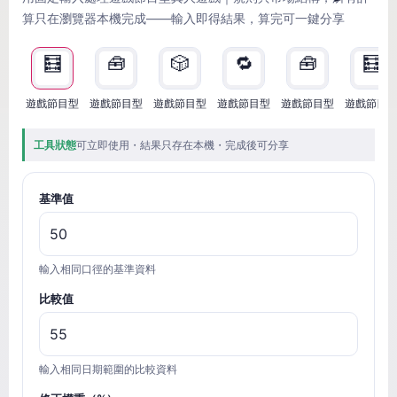
算只在瀏覽器本機完成——輸入即得結果，算完可一鍵分享
🧮
🧰
🎲
🔁
🧰
🧮
遊戲節目型
遊戲節目型
遊戲節目型
遊戲節目型
遊戲節目型
遊戲節目
工具狀態
可立即使用・結果只存在本機・完成後可分享
基準值
輸入相同口徑的基準資料
比較值
輸入相同日期範圍的比較資料