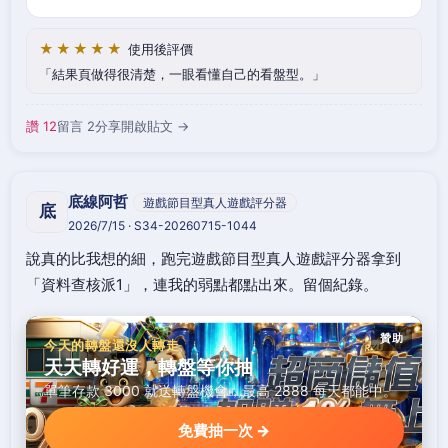
★★★★★
使用後評價
結果頁做得很清楚，一眼看懂自己的看盤型。
讚 12
留言 2
分享
開啟貼文 →
底線阿哲
遊戲節目型真人遊戲評分器
底
2026/7/15 · S34-20260715-1044
說真的比我想的細，跑完遊戲節目型真人遊戲評分器拿到
「資料查核派1」，連我的弱點都點出來。留個紀錄。
贊助
今天的轉盤還沒人轉走
天天轉好運，轉盤等你抽
單筆存款 3000 就送轉盤機會，最高 2888 每天都能中。
免費抽一次 →