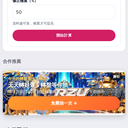
修正權重（%）
資料越可靠，權重才可提高
開始計算
合作推薦
贊助
今天的轉盤還沒人轉走
天天轉好運，轉盤等你抽
單筆存款 3000 就送轉盤機會，最高 2888 每天都能中。
免費抽一次 →