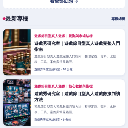
看全部動態 →
最新專欄
專欄總覽
遊戲節目型真人遊戲｜規則與市場結構
遊戲秀研究室｜遊戲節目型真人遊戲完整入門
指南
遊戲節目型真人遊戲完整入門指南，整理定義、資料、比較
表、工具、案例與常見錯誤。
遊戲秀研究室編輯室・16 分鐘
遊戲節目型真人遊戲｜核心數據與指標
遊戲秀研究室｜遊戲節目型真人遊戲數據判讀
方法
遊戲節目型真人遊戲數據判讀方法，整理定義、資料、比較
表、工具、案例與常見錯誤。
遊戲秀研究室編輯室・6 分鐘