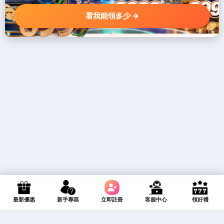
看我能領多少 →
報
帖
算
欄
人
最新優惠
新手專區
立即註冊
客服中心
領好禮
首頁
探索
工具
專欄
人物