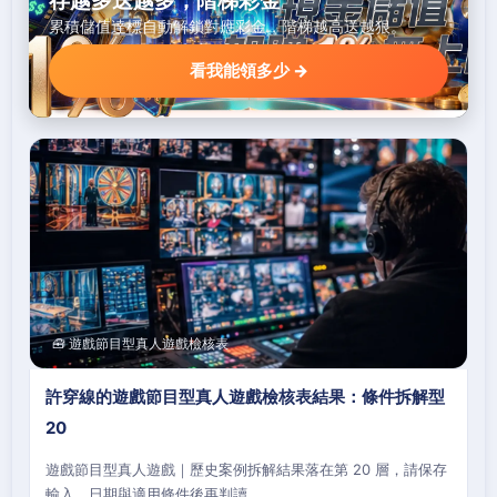
存越多送越多，階梯彩金
累積儲值達標自動解鎖對應彩金，階梯越高送越狠。
看我能領多少 →
🧰 遊戲節目型真人遊戲檢核表
許穿線的遊戲節目型真人遊戲檢核表結果：條件拆解型
20
遊戲節目型真人遊戲｜歷史案例拆解結果落在第 20 層，請保存
輸入、日期與適用條件後再判讀。