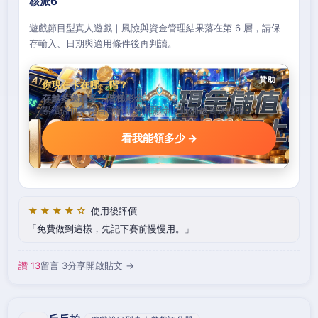
核派6
遊戲節目型真人遊戲｜風險與資金管理結果落在第 6 層，請保
存輸入、日期與適用條件後再判讀。
贊助
你現在卡在哪一階？
存越多送越多，階梯彩金
累積儲值達標自動解鎖對應彩金，階梯越高送越狠。
看我能領多少 →
★★★★☆
使用後評價
免費做到這樣，先記下賽前慢慢用。
讚 13
留言 3
分享
開啟貼文 →