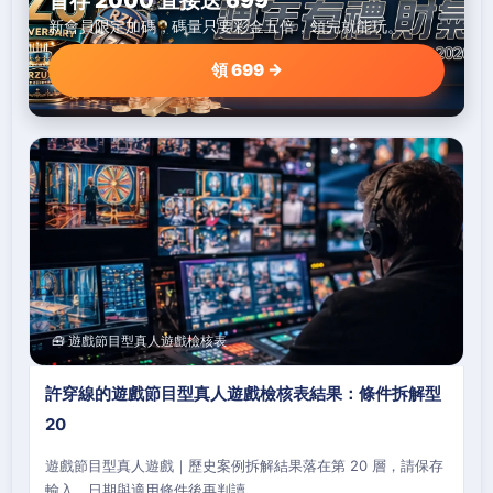
首存 2000 直接送 699
新會員限定加碼，碼量只要彩金五倍，領完就能玩。
領 699 →
🧰 遊戲節目型真人遊戲檢核表
許穿線的遊戲節目型真人遊戲檢核表結果：條件拆解型
20
遊戲節目型真人遊戲｜歷史案例拆解結果落在第 20 層，請保存
輸入、日期與適用條件後再判讀。