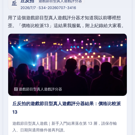
丘反拍
遊戲節目型真人遊戲評分器
丘
2026/7/7 · S34-20260707-3416
用了這個遊戲節目型真人遊戲評分器才知道我以前哪裡想
歪。「價格比較派13」這結果我服氣，附上紀錄給大家看。
🧮 遊戲節目型真人遊戲評分器
丘反拍的遊戲節目型真人遊戲評分器結果：價格比較派
13
遊戲節目型真人遊戲｜新手入門結果落在第 13 層，請保存輸
入、日期與適用條件後再判讀。