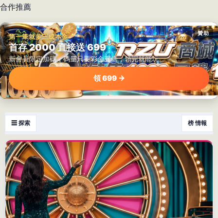
合作推薦
贊助
第一筆就多三成本金
首存 2000 直接送 699
新會員限定加碼，碼量只要彩金五倍，領完就能玩。
領 699 →
☰ 探索
榜 情報