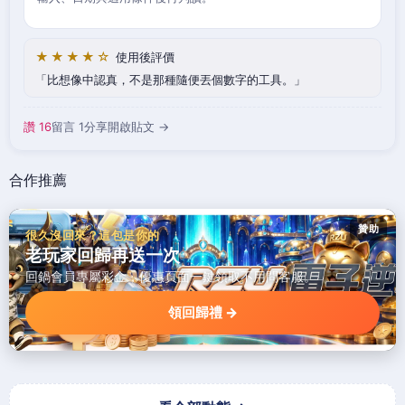
★★★★☆
使用後評價
比想像中認真，不是那種隨便丟個數字的工具。
讚 16
留言 1
分享
開啟貼文 →
合作推薦
贊助
很久沒回來？這包是你的
老玩家回歸再送一次
回鍋會員專屬彩金，優惠頁面一鍵領取不用問客服。
領回歸禮 →