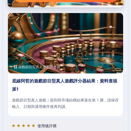
🧮 遊戲節目型真人遊戲評分器
底線阿哲的遊戲節目型真人遊戲評分器結果：資料查核
派1
遊戲節目型真人遊戲｜規則與市場結構結果落在第 1 層，請保存
輸入、日期與適用條件後再判讀。
★★★★★
使用後評價