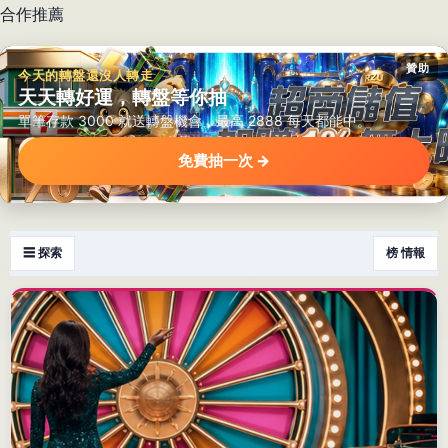
合作推薦
贊助
今天的轉盤還沒人轉走
天天轉好運，轉盤等你抽
單筆存款 3000 就送轉盤機會，最高 2888 每天都能中。
免費抽一次 →
☰ 探索
榜 情報