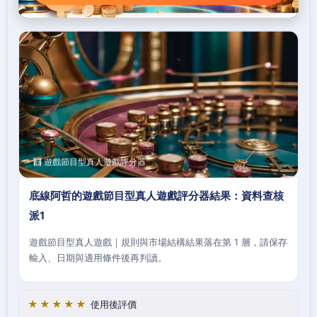
🧮 遊戲節目型真人遊戲評分器
底線阿哲的遊戲節目型真人遊戲評分器結果：資料查核
派1
遊戲節目型真人遊戲｜規則與市場結構結果落在第 1 層，請保存
輸入、日期與適用條件後再判讀。
★★★★★
使用後評價