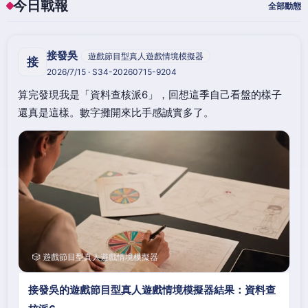
今日戰報
全部動態
接發吳
遊戲節目型真人遊戲情境模擬器
接
2026/7/15 · S34-20260715-9204
算完發現我是「資料查核派6」，回想這季自己看盤的樣子
還真是這樣。數字攤開來比手感誠實多了。
🎲 遊戲節目型真人遊戲情境模擬器
接發吳的遊戲節目型真人遊戲情境模擬器結果：資料查