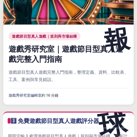
遊戲節目型真人遊戲｜規則與市場結構
遊戲秀研究室｜遊戲節目型真人遊
戲完整入門指南
遊戲節目型真人遊戲完整入門指南，整理定義、資料、比較表、
工具、案例與常見錯誤。
遊戲秀研究室編輯室
約 16 分鐘
🧮 免費遊戲節目型真人遊戲評分器
用固定輸入處理遊戲節目型真人遊戲｜規則與市場結構，所有計