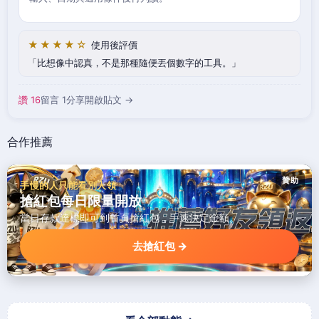
★★★★☆
使用後評價
比想像中認真，不是那種隨便丟個數字的工具。
讚 16
留言 1
分享
開啟貼文 →
合作推薦
贊助
手慢的人只能看別人領
搶紅包每日限量開放
當日存款達標即可到首頁搶紅包，手速決定金額。
去搶紅包 →