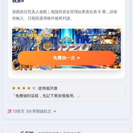
核派6
遊戲節目型真人遊戲｜風險與資金管理結果落在第 6 層，請保
存輸入、日期與適用條件後再判讀。
贊助
今天的轉盤還沒人轉走
天天轉好運，轉盤等你抽
單筆存款 3000 就送轉盤機會，最高 2888 每天都能中。
免費抽一次 →
★★★★☆
使用後評價
免費做到這樣，先記下賽前慢慢用。
讚 13
留言 3
分享
開啟貼文 →