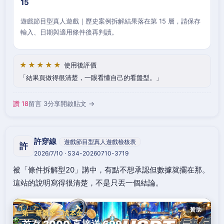
15
遊戲節目型真人遊戲｜歷史案例拆解結果落在第 15 層，請保存
輸入、日期與適用條件後再判讀。
★★★★★
使用後評價
結果頁做得很清楚，一眼看懂自己的看盤型。
讚 18
留言 3
分享
開啟貼文 →
許穿線
遊戲節目型真人遊戲檢核表
許
2026/7/10 · S34-20260710-3719
被「條件拆解型20」講中，有點不想承認但數據就擺在那。
這站的說明寫得很清楚，不是只丟一個結論。
贊助
第一筆就多三成本金