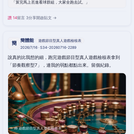
算完馬上丟進看球群組，大家全跑去試。
讚 14
留言 3
分享
開啟貼文 →
簡體能
遊戲節目型真人遊戲檢核表
簡
2026/7/16 · S34-20260716-2289
說真的比我想的細，跑完遊戲節目型真人遊戲檢核表拿到
「節奏觀察型7」，連我的弱點都點出來。留個紀錄。
🧰 遊戲節目型真人遊戲檢核表