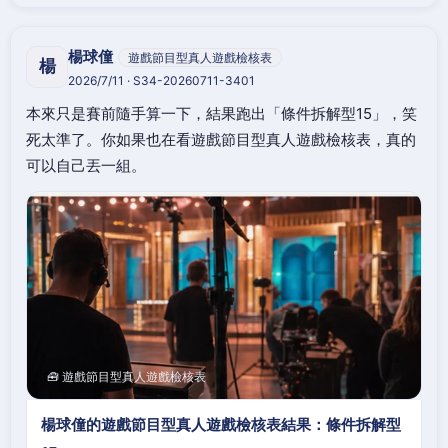
楊球僮
遊戲節目型真人遊戲檢核表
楊
2026/7/11 · S34-20260711-3401
本來只是賽前隨手算一下，結果跑出「條件拆解型15」，笑
死太準了。你如果也在看遊戲節目型真人遊戲檢核表，真的
可以自己丟一組。
🧰 遊戲節目型真人遊戲檢核表
楊球僮的遊戲節目型真人遊戲檢核表結果：條件拆解型