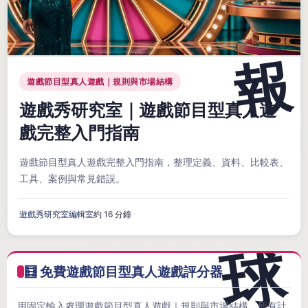
遊戲節目型真人遊戲｜規則與市場結構
遊戲秀研究室｜遊戲節目型真人遊
戲完整入門指南
遊戲節目型真人遊戲完整入門指南，整理定義、資料、比較表、
工具、案例與常見錯誤。
遊戲秀研究室編輯室
約 16 分鐘
🧮 免費遊戲節目型真人遊戲評分器
用固定輸入處理遊戲節目型真人遊戲｜規則與市場結構，所有計