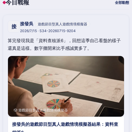
今日戰報
全部動態
接發吳
遊戲節目型真人遊戲情境模擬器
接
2026/7/15 · S34-20260715-9204
算完發現我是「資料查核派6」，回想這季自己看盤的樣子
還真是這樣。數字攤開來比手感誠實多了。
🎲 遊戲節目型真人遊戲情境模擬器
接發吳的遊戲節目型真人遊戲情境模擬器結果：資料查