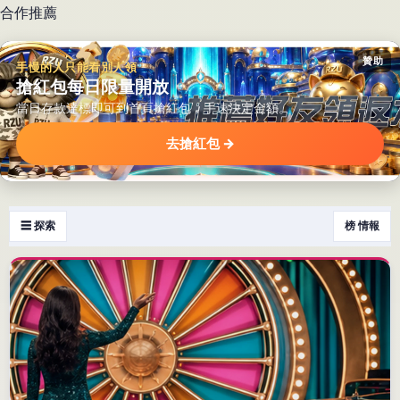
合作推薦
贊助
手慢的人只能看別人領
搶紅包每日限量開放
當日存款達標即可到首頁搶紅包，手速決定金額。
去搶紅包 →
☰ 探索
榜 情報