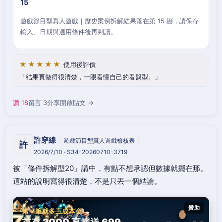
15
遊戲節目型真人遊戲｜歷史案例拆解結果落在第 15 層，請保存
輸入、日期與適用條件後再判讀。
★★★★★
使用後評價
結果頁做得很清楚，一眼看懂自己的看盤型。
讚 18
留言 3
分享
開啟貼文 →
許穿線
遊戲節目型真人遊戲檢核表
許
2026/7/10 · S34-20260710-3719
被「條件拆解型20」講中，有點不想承認但數據就擺在那。
這站的說明寫得很清楚，不是只丟一個結論。
贊助
第一筆就多三成本金