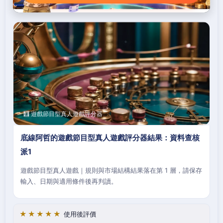
🧮 遊戲節目型真人遊戲評分器
底線阿哲的遊戲節目型真人遊戲評分器結果：資料查核
派1
遊戲節目型真人遊戲｜規則與市場結構結果落在第 1 層，請保存
輸入、日期與適用條件後再判讀。
★★★★★
使用後評價