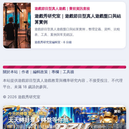
遊戲節目型真人遊戲｜賽前資訊查核
遊戲秀研究室｜遊戲節目型真人遊戲盤口與結
算實例
遊戲節目型真人遊戲盤口與結算實例，整理定義、資料、比較
表、工具、案例與常見錯誤。
遊戲秀研究室編輯室・6 分鐘
關於本站
｜
作者
｜
編輯政策
｜
專欄
｜
工具牆
本站提供遊戲節目型真人遊戲教育與機率研究內容，不接受投注、不代理
平台。未滿 18 歲請勿參與。
© 2026 遊戲秀研究室
贊助
今天的轉盤還沒人轉走
天天轉好運，轉盤等你抽
單筆存款 3000 就送轉盤機會，最高 2888 每天都能中。