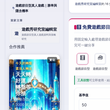
遊戲秀研究室編輯室
約 16
遊戲節目型真人遊戲｜勝率與
📁
隱含機率
當家主筆
🧮 免費遊戲節
遊戲秀研究室編輯室
遊
遊戲節目型真人遊戲資料與策略
用固定輸入處理遊戲節
研究
完可一鍵分享
合作推薦
🧮
🧰
贊助
今天的轉盤
還沒人轉走
遊戲節目型
遊戲節目型
天天轉
好運，
工具狀態
可立即使用・結
轉盤等
你抽
基準值
單筆存款
3000 就送
轉盤機會，