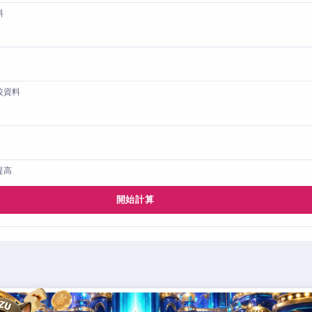
料
較資料
提高
開始計算