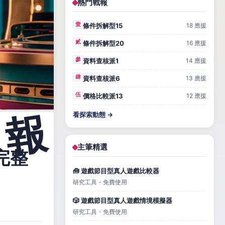
熱門戰報
壹
條件拆解型15
18 應援
貳
條件拆解型20
16 應援
參
資料查核派1
14 應援
肆
資料查核派6
13 應援
伍
價格比較派13
12 應援
看探索動態 →
主筆精選
完整
🧰 遊戲節目型真人遊戲比較器
研究工具・免費使用
🎲 遊戲節目型真人遊戲情境模擬器
研究工具・免費使用