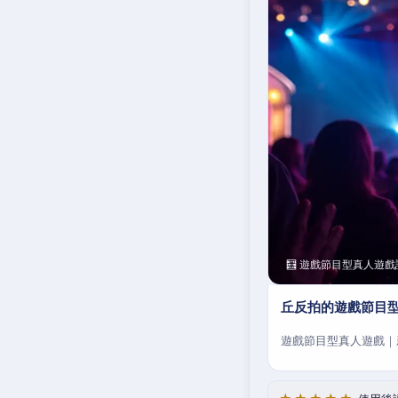
🧮 遊戲節目型真人遊
丘反拍的遊戲節目型
遊戲節目型真人遊戲｜