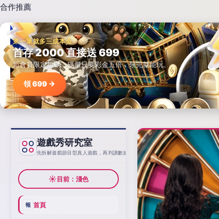
合作推薦
第一筆就多三成本金
首存 2000 直接送 699
新會員限定加碼，碼量只要彩金五倍，領完就能玩。
領 699 →
遊戲秀研究室
基線
先拆解遊戲節目型真人遊戲，再判讀數據與價格
☀
目前：淺色
首頁
報