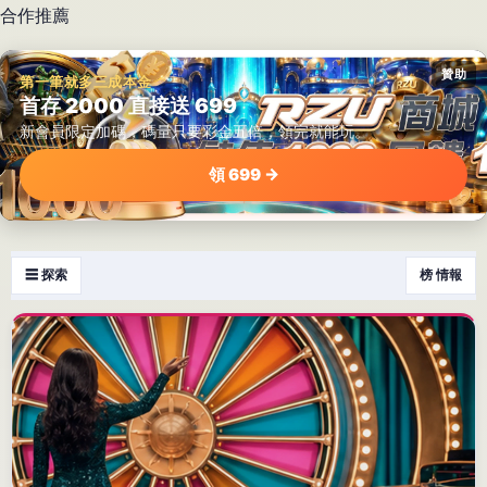
合作推薦
贊助
第一筆就多三成本金
首存 2000 直接送 699
新會員限定加碼，碼量只要彩金五倍，領完就能玩。
領 699 →
☰ 探索
榜 情報