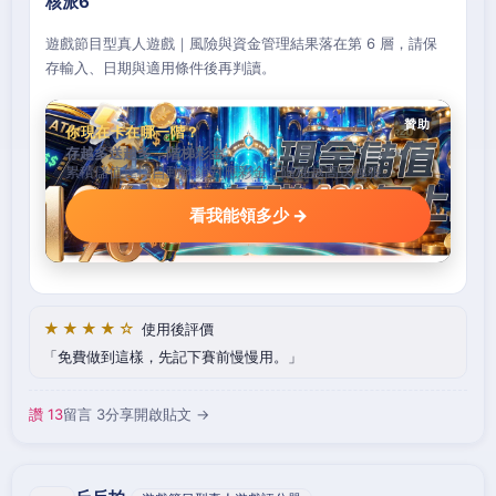
核派6
遊戲節目型真人遊戲｜風險與資金管理結果落在第 6 層，請保
存輸入、日期與適用條件後再判讀。
贊助
你現在卡在哪一階？
存越多送越多，階梯彩金
累積儲值達標自動解鎖對應彩金，階梯越高送越狠。
看我能領多少 →
★★★★☆
使用後評價
免費做到這樣，先記下賽前慢慢用。
讚 13
留言 3
分享
開啟貼文 →