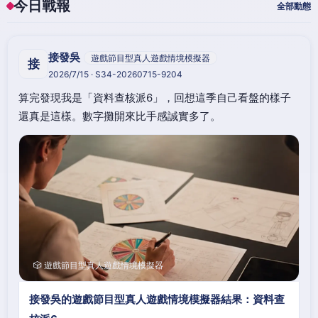
今日戰報
全部動態
接發吳
遊戲節目型真人遊戲情境模擬器
接
2026/7/15 · S34-20260715-9204
算完發現我是「資料查核派6」，回想這季自己看盤的樣子
還真是這樣。數字攤開來比手感誠實多了。
🎲 遊戲節目型真人遊戲情境模擬器
接發吳的遊戲節目型真人遊戲情境模擬器結果：資料查