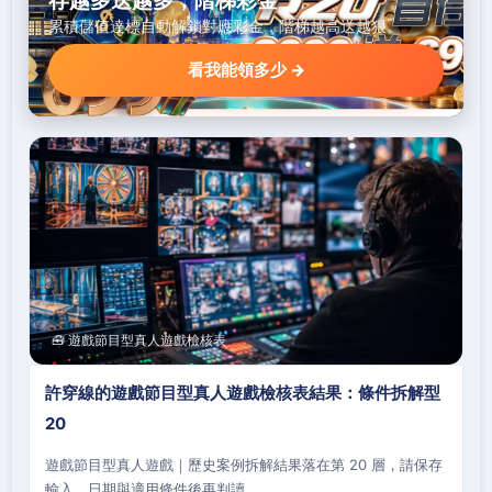
存越多送越多，階梯彩金
累積儲值達標自動解鎖對應彩金，階梯越高送越狠。
看我能領多少 →
🧰 遊戲節目型真人遊戲檢核表
許穿線的遊戲節目型真人遊戲檢核表結果：條件拆解型
20
遊戲節目型真人遊戲｜歷史案例拆解結果落在第 20 層，請保存
輸入、日期與適用條件後再判讀。