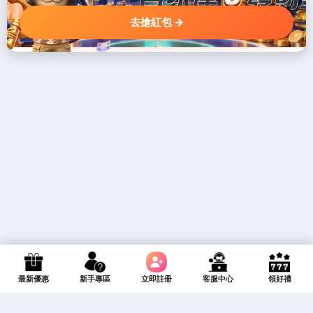
去搶紅包 →
報
帖
算
欄
人
最新優惠
新手專區
立即註冊
客服中心
領好禮
首頁
探索
工具
專欄
人物