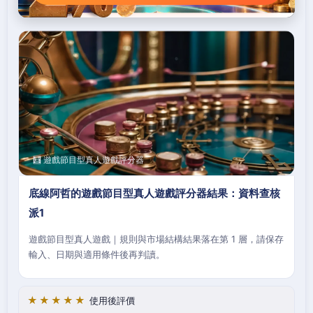
🧮 遊戲節目型真人遊戲評分器
底線阿哲的遊戲節目型真人遊戲評分器結果：資料查核
派1
遊戲節目型真人遊戲｜規則與市場結構結果落在第 1 層，請保存
輸入、日期與適用條件後再判讀。
★★★★★
使用後評價