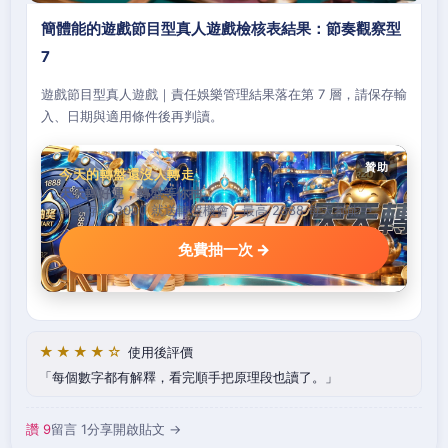
簡體能的遊戲節目型真人遊戲檢核表結果：節奏觀察型
7
遊戲節目型真人遊戲｜責任娛樂管理結果落在第 7 層，請保存輸
入、日期與適用條件後再判讀。
贊助
今天的轉盤還沒人轉走
天天轉好運，轉盤等你抽
單筆存款 3000 就送轉盤機會，最高 2888 每天都能中。
免費抽一次 →
★★★★☆
使用後評價
每個數字都有解釋，看完順手把原理段也讀了。
讚 9
留言 1
分享
開啟貼文 →