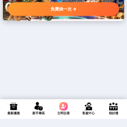
免費抽一次 →
報
帖
算
欄
人
最新優惠
新手專區
立即註冊
客服中心
領好禮
首頁
探索
工具
專欄
人物