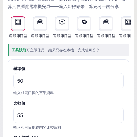
算只在瀏覽器本機完成——輸入即得結果，算完可一鍵分享
🧮
🧰
🎲
🔁
🧰
🧮
遊戲節目型
遊戲節目型
遊戲節目型
遊戲節目型
遊戲節目型
遊戲節目
工具狀態
可立即使用・結果只存在本機・完成後可分享
基準值
輸入相同口徑的基準資料
比較值
輸入相同日期範圍的比較資料