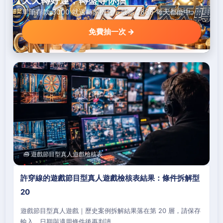
天天轉好運，轉盤等你抽
單筆存款 3000 就送轉盤機會，最高 2888 每天都能中。
免費抽一次 →
🧰 遊戲節目型真人遊戲檢核表
許穿線的遊戲節目型真人遊戲檢核表結果：條件拆解型
20
遊戲節目型真人遊戲｜歷史案例拆解結果落在第 20 層，請保存
輸入、日期與適用條件後再判讀。