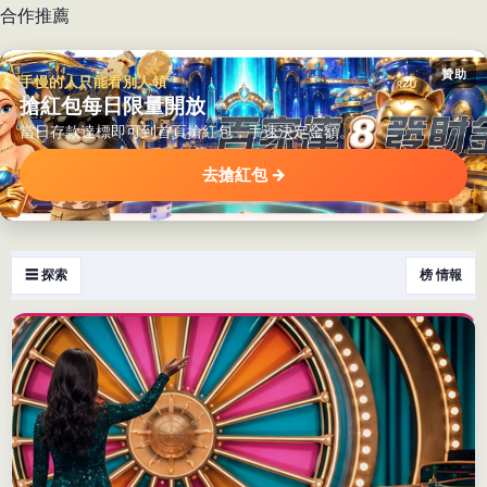
合作推薦
贊助
手慢的人只能看別人領
搶紅包每日限量開放
當日存款達標即可到首頁搶紅包，手速決定金額。
去搶紅包 →
☰ 探索
榜 情報