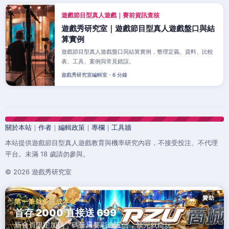
遊戲節目型真人遊戲｜賽前資訊查核
遊戲秀研究室｜遊戲節目型真人遊戲盤口與結
算實例
遊戲節目型真人遊戲盤口與結算實例，整理定義、資料、比較
表、工具、案例與常見錯誤。
遊戲秀研究室編輯室・6 分鐘
關於本站
｜
作者
｜
編輯政策
｜
專欄
｜
工具牆
本站提供遊戲節目型真人遊戲教育與機率研究內容，不接受投注、不代理
平台。未滿 18 歲請勿參與。
© 2026 遊戲秀研究室
贊助
第一筆就多三成本金
首存 2000 直接送 699
新會員限定加碼，碼量只要彩金五倍，領完就能玩。