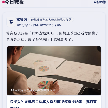
今日戰報
全部動態
接發吳
遊戲節目型真人遊戲情境模擬器
接
2026/7/15 · S34-20260715-9204
算完發現我是「資料查核派6」，回想這季自己看盤的樣子
還真是這樣。數字攤開來比手感誠實多了。
🎲 遊戲節目型真人遊戲情境模擬器
接發吳的遊戲節目型真人遊戲情境模擬器結果：資料查