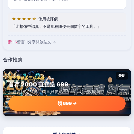
★★★★☆
使用後評價
比想像中認真，不是那種隨便丟個數字的工具。
讚 16
留言 1
分享
開啟貼文 →
合作推薦
贊助
第一筆就多三成本金
首存 2000 直接送 699
新會員限定加碼，碼量只要彩金五倍，領完就能玩。
領 699 →