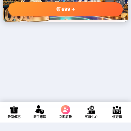
領 699 →
報
帖
算
欄
人
最新優惠
新手專區
立即註冊
客服中心
領好禮
首頁
探索
工具
專欄
人物