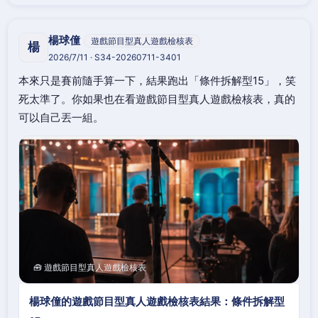
楊球僮
遊戲節目型真人遊戲檢核表
楊
2026/7/11 · S34-20260711-3401
本來只是賽前隨手算一下，結果跑出「條件拆解型15」，笑
死太準了。你如果也在看遊戲節目型真人遊戲檢核表，真的
可以自己丟一組。
🧰 遊戲節目型真人遊戲檢核表
楊球僮的遊戲節目型真人遊戲檢核表結果：條件拆解型