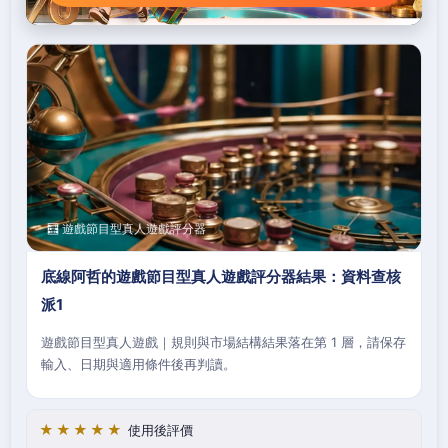
🧮 遊戲節目型真人遊戲評分器
底線阿哲的遊戲節目型真人遊戲評分器結果：資料查核
派1
遊戲節目型真人遊戲｜規則與市場結構結果落在第 1 層，請保存
輸入、日期與適用條件後再判讀。
★★★★★
使用後評價