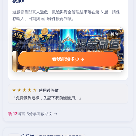
核派6
遊戲節目型真人遊戲｜風險與資金管理結果落在第 6 層，請保
存輸入、日期與適用條件後再判讀。
贊助
你現在卡在哪一階？
存越多送越多，階梯彩金
累積儲值達標自動解鎖對應彩金，階梯越高送越狠。
看我能領多少 →
★★★★☆
使用後評價
免費做到這樣，先記下賽前慢慢用。
讚 13
留言 3
分享
開啟貼文 →