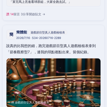
算完馬上丟進看球群組，大家全跑去試。
讚 14
留言 3
分享
開啟貼文 →
簡體能
遊戲節目型真人遊戲檢核表
簡
2026/7/16 · S34-20260716-2289
說真的比我想的細，跑完遊戲節目型真人遊戲檢核表拿到
「節奏觀察型7」，連我的弱點都點出來。留個紀錄。
🧰 遊戲節目型真人遊戲檢核表