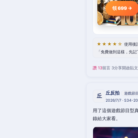
領 699 →
★★★★☆
使用後
免費做到這樣，先記
讚 13
留言 3
分享
開啟貼文
丘反拍
遊戲節
丘
2026/7/7 · S34-
用了這個遊戲節目型
錄給大家看。