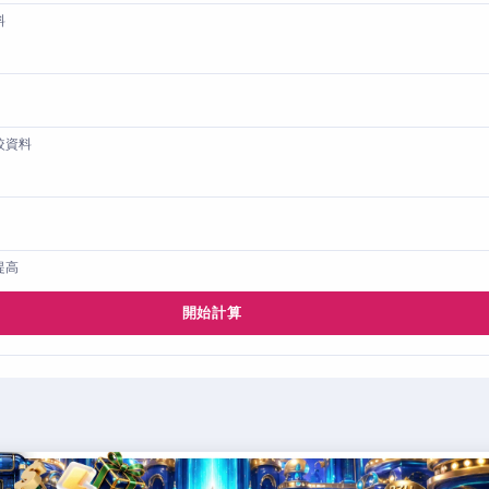
料
較資料
提高
開始計算