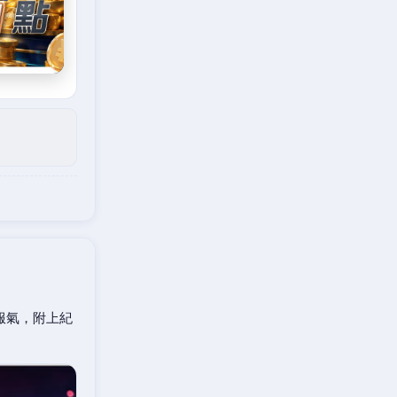
服氣，附上紀