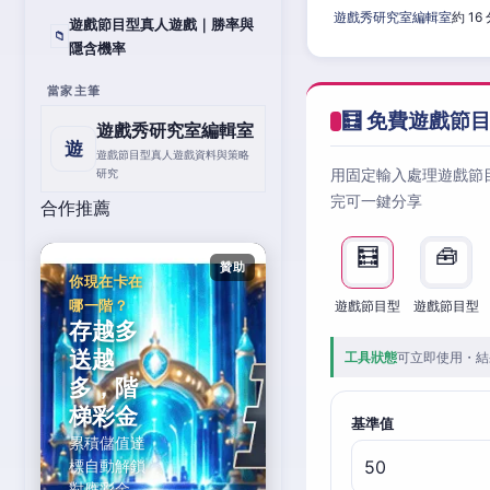
遊戲秀研究室編輯室
約 16
遊戲節目型真人遊戲｜勝率與
📁
隱含機率
當家主筆
🧮 免費遊戲節
遊戲秀研究室編輯室
遊
遊戲節目型真人遊戲資料與策略
用固定輸入處理遊戲節
研究
完可一鍵分享
合作推薦
🧮
🧰
贊助
你現在卡在
哪一階？
遊戲節目型
遊戲節目型
存越多
送越
工具狀態
可立即使用・結
多，階
梯彩金
基準值
累積儲值達
標自動解鎖
對應彩金，