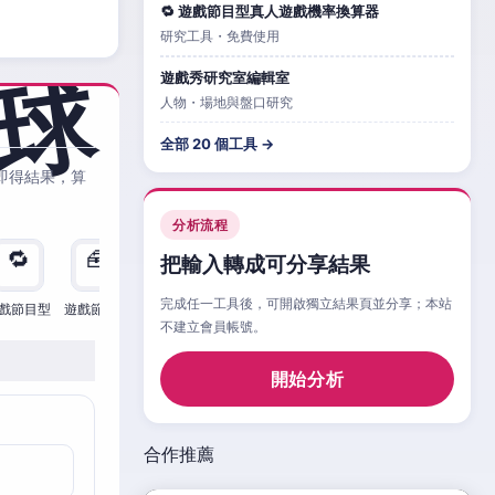
🔁 遊戲節目型真人遊戲機率換算器
研究工具・免費使用
遊戲秀研究室編輯室
人物・場地與盤口研究
全部 20 個工具 →
即得結果，算
分析流程
🔁
🧰
🧮
🧰
🎲
🔁

把輸入轉成可分享結果
完成任一工具後，可開啟獨立結果頁並分享；本站
戲節目型
遊戲節目型
遊戲節目型
遊戲節目型
遊戲節目型
遊戲節目型
遊戲
不建立會員帳號。
開始分析
合作推薦