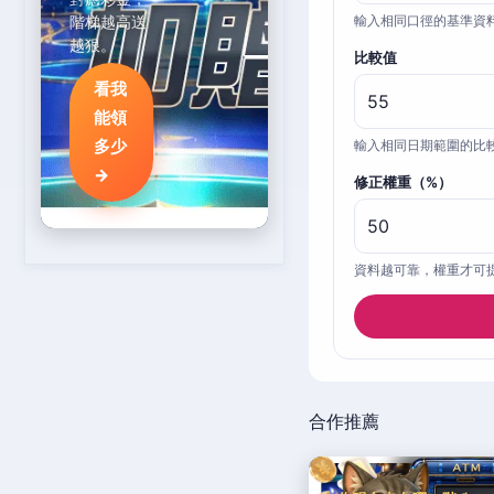
階梯越高送
輸入相同口徑的基準資
越狠。
比較值
看我
能領
多少
輸入相同日期範圍的比
→
修正權重（%）
資料越可靠，權重才可
合作推薦