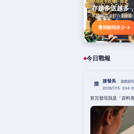
你現在卡在哪一階？
存越多送越多
累積儲值達標自動解鎖
看我能領多少 →
今日戰報
接發吳
遊戲節
接
2026/7/15 · S34-
算完發現我是「資料