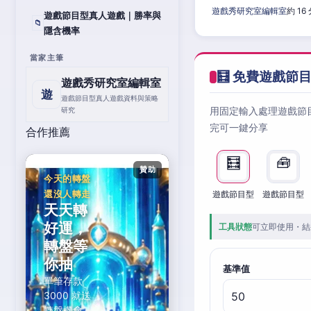
遊戲秀研究室編輯室
約 16
遊戲節目型真人遊戲｜勝率與
📁
隱含機率
當家主筆
🧮 免費遊戲節
遊戲秀研究室編輯室
遊
遊戲節目型真人遊戲資料與策略
用固定輸入處理遊戲節
研究
完可一鍵分享
合作推薦
🧮
🧰
贊助
今天的轉盤
還沒人轉走
遊戲節目型
遊戲節目型
天天轉
好運，
工具狀態
可立即使用・結
轉盤等
你抽
基準值
單筆存款
3000 就送
轉盤機會，