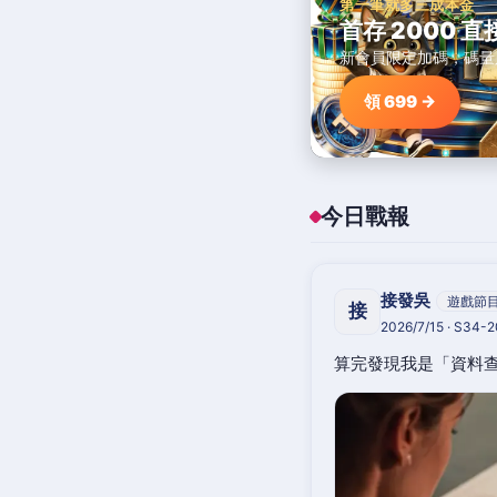
第一筆就多三成本金
首存 2000 直
新會員限定加碼，碼量
領 699 →
今日戰報
接發吳
遊戲節
接
2026/7/15 · S34-
算完發現我是「資料