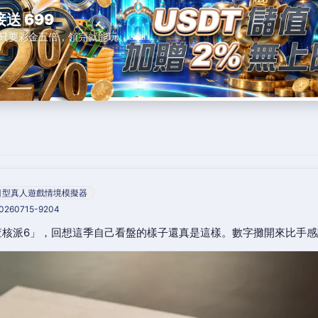
接送 699
只要彩金五倍，領完就能玩。
目型真人遊戲情境模擬器
20260715-9204
查核派6」，回想這季自己看盤的樣子還真是這樣。數字攤開來比手感