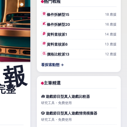
熱門戰報
壹
條件拆解型15
18 應援
貳
條件拆解型20
16 應援
參
資料查核派1
14 應援
肆
資料查核派6
13 應援
伍
價格比較派13
12 應援
看探索動態 →
主筆精選
完整
🧰 遊戲節目型真人遊戲比較器
研究工具・免費使用
🎲 遊戲節目型真人遊戲情境模擬器
研究工具・免費使用