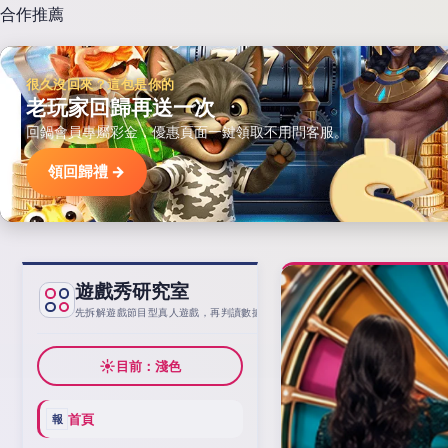
合作推薦
很久沒回來？這包是你的
老玩家回歸再送一次
回鍋會員專屬彩金，優惠頁面一鍵領取不用問客服。
領回歸禮 →
遊戲秀研究室
基線
先拆解遊戲節目型真人遊戲，再判讀數據與價格
☀
目前：淺色
首頁
報