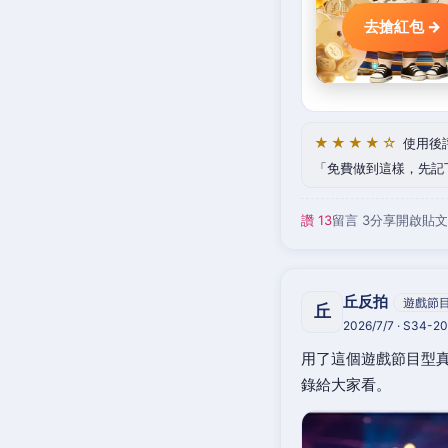
去搶紅包 →
★★★★☆
使用後
免費做到這樣，先記
讚 13
留言 3
分享
開啟貼文
丘反拍
遊戲節
丘
2026/7/7 · S34-
用了這個遊戲節目型
錄給大家看。