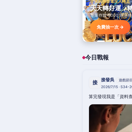
今天的轉盤還沒人轉走
天天轉好運，
單筆存款 3000 就送
免費抽一次 →
今日戰報
接發吳
遊戲節
接
2026/7/15 · S34-
算完發現我是「資料