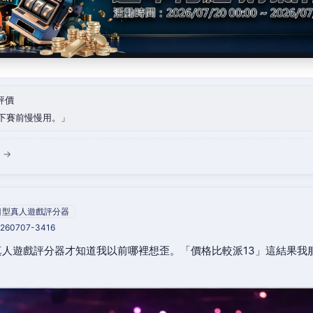
評價
下賽前慢慢用。
 →
目型真人遊戲評分器
20260707-3416
真人遊戲評分器才知道我以前哪裡想歪。「價格比較派13」這結果我