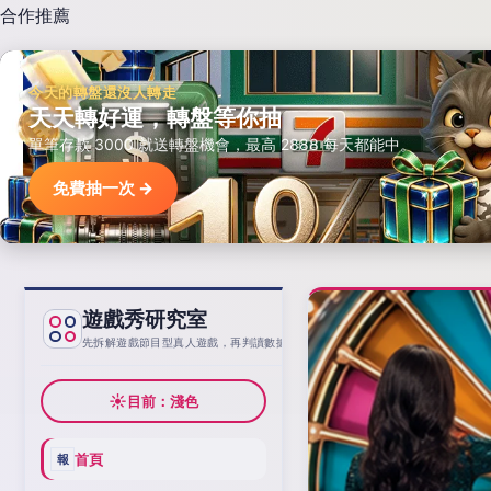
合作推薦
今天的轉盤還沒人轉走
天天轉好運，轉盤等你抽
單筆存款 3000 就送轉盤機會，最高 2888 每天都能中。
免費抽一次 →
遊戲秀研究室
基線
先拆解遊戲節目型真人遊戲，再判讀數據與價格
☀
目前：淺色
首頁
報