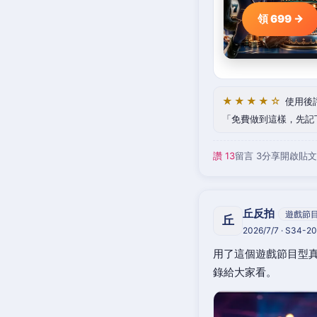
領 699 →
★★★★☆
使用後
免費做到這樣，先記
讚 13
留言 3
分享
開啟貼文
丘反拍
遊戲節
丘
2026/7/7 · S34-
用了這個遊戲節目型
錄給大家看。