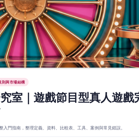
規則與市場結構
研究室｜遊戲節目型真人遊戲
南
整入門指南，整理定義、資料、比較表、工具、案例與常見錯誤。