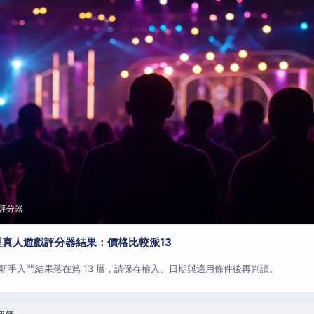
戲評分器
真人遊戲評分器結果：價格比較派13
新手入門結果落在第 13 層，請保存輸入、日期與適用條件後再判讀。