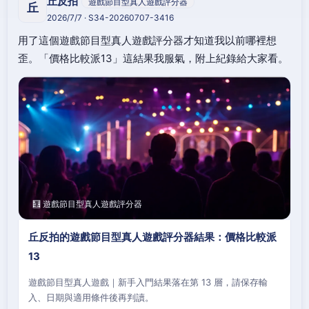
丘反拍
遊戲節目型真人遊戲評分器
丘
2026/7/7 · S34-20260707-3416
用了這個遊戲節目型真人遊戲評分器才知道我以前哪裡想
歪。「價格比較派13」這結果我服氣，附上紀錄給大家看。
🧮 遊戲節目型真人遊戲評分器
丘反拍的遊戲節目型真人遊戲評分器結果：價格比較派
13
遊戲節目型真人遊戲｜新手入門結果落在第 13 層，請保存輸
入、日期與適用條件後再判讀。