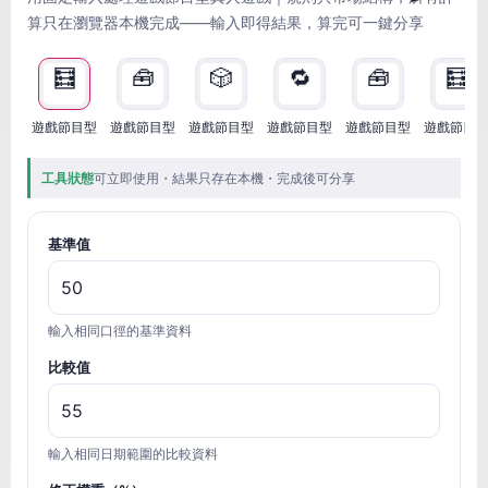
算只在瀏覽器本機完成——輸入即得結果，算完可一鍵分享
🧮
🧰
🎲
🔁
🧰
🧮
遊戲節目型
遊戲節目型
遊戲節目型
遊戲節目型
遊戲節目型
遊戲節目
工具狀態
可立即使用・結果只存在本機・完成後可分享
基準值
輸入相同口徑的基準資料
比較值
輸入相同日期範圍的比較資料