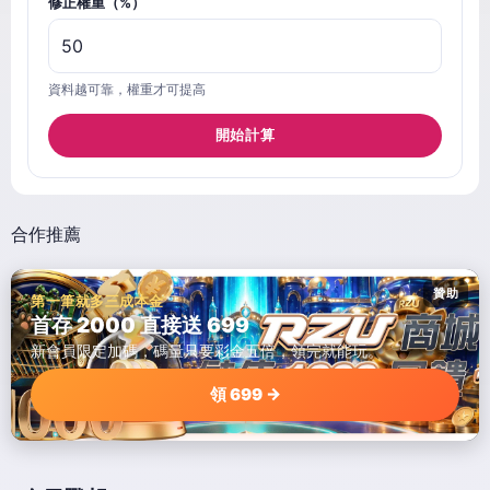
修正權重（%）
資料越可靠，權重才可提高
開始計算
合作推薦
贊助
第一筆就多三成本金
首存 2000 直接送 699
新會員限定加碼，碼量只要彩金五倍，領完就能玩。
領 699 →