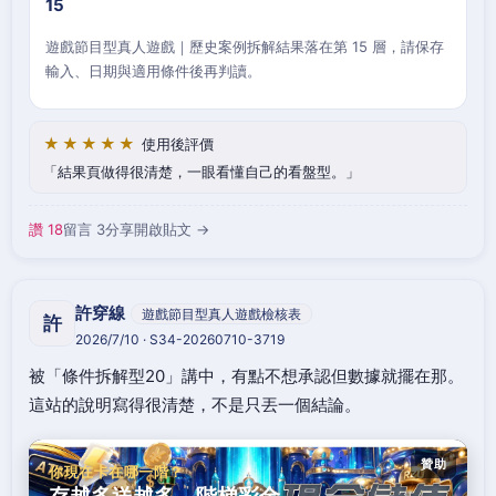
15
遊戲節目型真人遊戲｜歷史案例拆解結果落在第 15 層，請保存
輸入、日期與適用條件後再判讀。
★★★★★
使用後評價
結果頁做得很清楚，一眼看懂自己的看盤型。
讚 18
留言 3
分享
開啟貼文 →
許穿線
遊戲節目型真人遊戲檢核表
許
2026/7/10 · S34-20260710-3719
被「條件拆解型20」講中，有點不想承認但數據就擺在那。
這站的說明寫得很清楚，不是只丟一個結論。
贊助
你現在卡在哪一階？