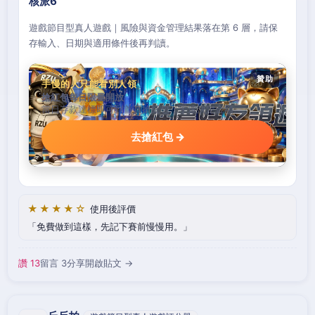
核派6
遊戲節目型真人遊戲｜風險與資金管理結果落在第 6 層，請保
存輸入、日期與適用條件後再判讀。
贊助
手慢的人只能看別人領
搶紅包每日限量開放
當日存款達標即可到首頁搶紅包，手速決定金額。
去搶紅包 →
★★★★☆
使用後評價
免費做到這樣，先記下賽前慢慢用。
讚 13
留言 3
分享
開啟貼文 →