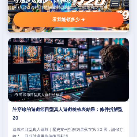
存越多送越多，階梯彩金
累積儲值達標自動解鎖對應彩金，階梯越高送越狠。
看我能領多少 →
🧰 遊戲節目型真人遊戲檢核表
許穿線的遊戲節目型真人遊戲檢核表結果：條件拆解型
20
遊戲節目型真人遊戲｜歷史案例拆解結果落在第 20 層，請保存
輸入、日期與適用條件後再判讀。