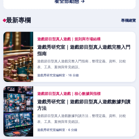
看全部動態 →
最新專欄
專欄總覽
遊戲節目型真人遊戲｜規則與市場結構
遊戲秀研究室｜遊戲節目型真人遊戲完整入門
指南
遊戲節目型真人遊戲完整入門指南，整理定義、資料、比較
表、工具、案例與常見錯誤。
遊戲秀研究室編輯室・16 分鐘
遊戲節目型真人遊戲｜核心數據與指標
遊戲秀研究室｜遊戲節目型真人遊戲數據判讀
方法
遊戲節目型真人遊戲數據判讀方法，整理定義、資料、比較
表、工具、案例與常見錯誤。
遊戲秀研究室編輯室・6 分鐘