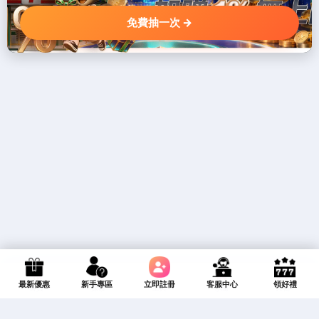
免費抽一次 →
報
帖
算
欄
人
最新優惠
新手專區
立即註冊
客服中心
領好禮
首頁
探索
工具
專欄
人物