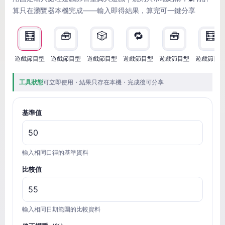
算只在瀏覽器本機完成——輸入即得結果，算完可一鍵分享
🧮
🧰
🎲
🔁
🧰
🧮
遊戲節目型
遊戲節目型
遊戲節目型
遊戲節目型
遊戲節目型
遊戲節目
工具狀態
可立即使用・結果只存在本機・完成後可分享
基準值
輸入相同口徑的基準資料
比較值
輸入相同日期範圍的比較資料