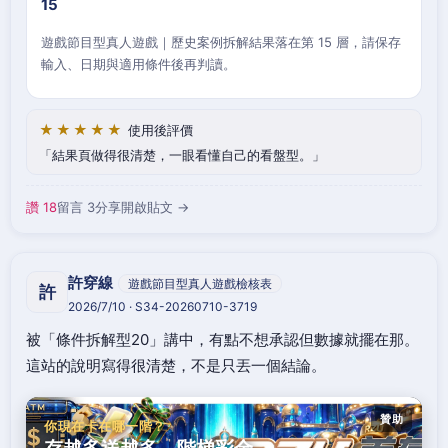
15
遊戲節目型真人遊戲｜歷史案例拆解結果落在第 15 層，請保存
輸入、日期與適用條件後再判讀。
★★★★★
使用後評價
結果頁做得很清楚，一眼看懂自己的看盤型。
讚 18
留言 3
分享
開啟貼文 →
許穿線
遊戲節目型真人遊戲檢核表
許
2026/7/10 · S34-20260710-3719
被「條件拆解型20」講中，有點不想承認但數據就擺在那。
這站的說明寫得很清楚，不是只丟一個結論。
贊助
你現在卡在哪一階？