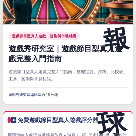
遊戲節目型真人遊戲｜規則與市場結構
遊戲秀研究室｜遊戲節目型真人遊
戲完整入門指南
遊戲節目型真人遊戲完整入門指南，整理定義、資料、比較表、
工具、案例與常見錯誤。
遊戲秀研究室編輯室
約 16 分鐘
🧮 免費遊戲節目型真人遊戲評分器
用固定輸入處理遊戲節目型真人遊戲｜規則與市場結構，所有計