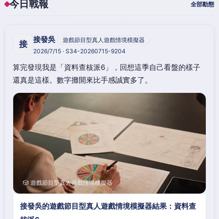
今日戰報
全部動態
接發吳
遊戲節目型真人遊戲情境模擬器
接
2026/7/15 · S34-20260715-9204
算完發現我是「資料查核派6」，回想這季自己看盤的樣子
還真是這樣。數字攤開來比手感誠實多了。
🎲 遊戲節目型真人遊戲情境模擬器
接發吳的遊戲節目型真人遊戲情境模擬器結果：資料查