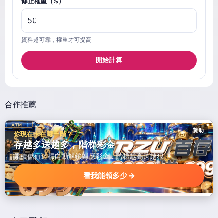
修正權重（%）
資料越可靠，權重才可提高
開始計算
合作推薦
贊助
你現在卡在哪一階？
存越多送越多，階梯彩金
累積儲值達標自動解鎖對應彩金，階梯越高送越狠。
看我能領多少 →