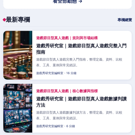
看全部動態 →
最新專欄
專欄總覽
遊戲節目型真人遊戲｜規則與市場結構
遊戲秀研究室｜遊戲節目型真人遊戲完整入門
指南
遊戲節目型真人遊戲完整入門指南，整理定義、資料、比較
表、工具、案例與常見錯誤。
遊戲秀研究室編輯室・16 分鐘
遊戲節目型真人遊戲｜核心數據與指標
遊戲秀研究室｜遊戲節目型真人遊戲數據判讀
方法
遊戲節目型真人遊戲數據判讀方法，整理定義、資料、比較
表、工具、案例與常見錯誤。
遊戲秀研究室編輯室・6 分鐘