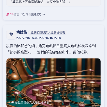
算完馬上丟進看球群組，大家全跑去試。
讚 14
留言 3
分享
開啟貼文 →
簡體能
遊戲節目型真人遊戲檢核表
簡
2026/7/16 · S34-20260716-2289
說真的比我想的細，跑完遊戲節目型真人遊戲檢核表拿到
「節奏觀察型7」，連我的弱點都點出來。留個紀錄。
🧰 遊戲節目型真人遊戲檢核表