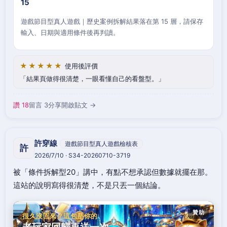
15
遊戲節目型真人遊戲｜歷史案例拆解結果落在第 15 層，請保存
輸入、日期與適用條件後再判讀。
★★★★★
使用後評價
結果頁做得很清楚，一眼看懂自己的看盤型。
讚 18
留言 3
分享
開啟貼文 →
許穿線
遊戲節目型真人遊戲檢核表
許
2026/7/10 · S34-20260710-3719
被「條件拆解型20」講中，有點不想承認但數據就擺在那。
這站的說明寫得很清楚，不是只丟一個結論。
贊助
很久沒回來？這包是你的