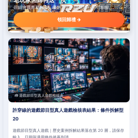
老玩家回歸再送一次
回鍋會員專屬彩金，優惠頁面一鍵領取不用問客服。
領回歸禮 →
🧰 遊戲節目型真人遊戲檢核表
許穿線的遊戲節目型真人遊戲檢核表結果：條件拆解型
20
遊戲節目型真人遊戲｜歷史案例拆解結果落在第 20 層，請保存
輸入、日期與適用條件後再判讀。