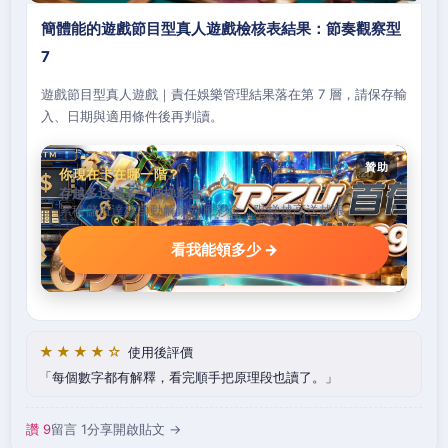
簡體能的遊戲節目型真人遊戲檢核表結果：節奏觀察型
7
遊戲節目型真人遊戲｜責任娛樂管理結果落在第 7 層，請保存輸
入、日期與適用條件後再判讀。
贊助
你現在卡在哪一階？
存越多送越多，階梯彩金
累積儲值達標自動解鎖對應彩金，階梯越高送越狠。
看我能領多少 →
★★★★☆
使用後評價
每個數字都有解釋，看完順手把原理段也讀了。
讚 9
留言 1
分享
開啟貼文 →