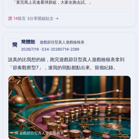
算完馬上丟進看球群組，大家全跑去試。
讚 14
留言 3
分享
開啟貼文 →
簡體能
遊戲節目型真人遊戲檢核表
簡
2026/7/16 · S34-20260716-2289
說真的比我想的細，跑完遊戲節目型真人遊戲檢核表拿到
「節奏觀察型7」，連我的弱點都點出來。留個紀錄。
🧰 遊戲節目型真人遊戲檢核表