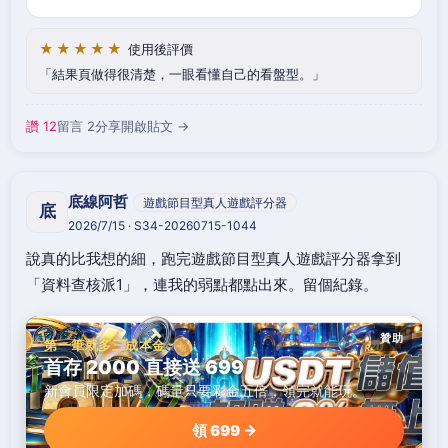
★★★★★
使用後評價
結果頁做得很清楚，一眼看懂自己的看盤型。
讚 12
留言 2
分享
開啟貼文 →
底線阿哲
遊戲節目型真人遊戲評分器
底
2026/7/15 · S34-20260715-1044
說真的比我想的細，跑完遊戲節目型真人遊戲評分器拿到
「資料查核派1」，連我的弱點都點出來。留個紀錄。
贊助
第一筆就多三成本金
首存 2000 直接送 699
新會員限定加碼，碼量只要彩金五倍，領完就能玩。
領 699 →