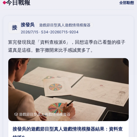
今日戰報
全部動態
接發吳
遊戲節目型真人遊戲情境模擬器
接
2026/7/15 · S34-20260715-9204
算完發現我是「資料查核派6」，回想這季自己看盤的樣子
還真是這樣。數字攤開來比手感誠實多了。
🎲 遊戲節目型真人遊戲情境模擬器
接發吳的遊戲節目型真人遊戲情境模擬器結果：資料查