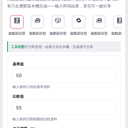
算只在瀏覽器本機完成——輸入即得結果，算完可一鍵分享
🧮
🧰
🎲
🔁
🧰
🧮
遊戲節目型
遊戲節目型
遊戲節目型
遊戲節目型
遊戲節目型
遊戲節目
工具狀態
可立即使用・結果只存在本機・完成後可分享
基準值
輸入相同口徑的基準資料
比較值
輸入相同日期範圍的比較資料