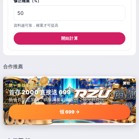
修正權重（%）
資料越可靠，權重才可提高
開始計算
合作推薦
贊助
第一筆就多三成本金
首存 2000 直接送 699
新會員限定加碼，碼量只要彩金五倍，領完就能玩。
領 699 →