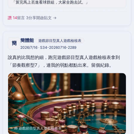
算完馬上丟進看球群組，大家全跑去試。
讚 14
留言 3
分享
開啟貼文 →
簡體能
遊戲節目型真人遊戲檢核表
簡
2026/7/16 · S34-20260716-2289
說真的比我想的細，跑完遊戲節目型真人遊戲檢核表拿到
「節奏觀察型7」，連我的弱點都點出來。留個紀錄。
🧰 遊戲節目型真人遊戲檢核表