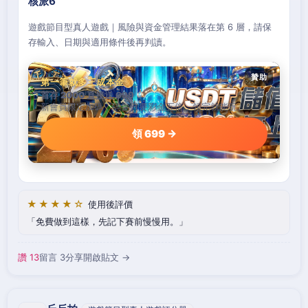
核派6
遊戲節目型真人遊戲｜風險與資金管理結果落在第 6 層，請保
存輸入、日期與適用條件後再判讀。
贊助
第一筆就多三成本金
首存 2000 直接送 699
新會員限定加碼，碼量只要彩金五倍，領完就能玩。
領 699 →
★★★★☆
使用後評價
免費做到這樣，先記下賽前慢慢用。
讚 13
留言 3
分享
開啟貼文 →