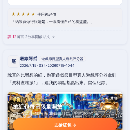
★★★★★
使用後評價
結果頁做得很清楚，一眼看懂自己的看盤型。
讚 12
留言 2
分享
開啟貼文 →
底線阿哲
遊戲節目型真人遊戲評分器
底
2026/7/15 · S34-20260715-1044
說真的比我想的細，跑完遊戲節目型真人遊戲評分器拿到
「資料查核派1」，連我的弱點都點出來。留個紀錄。
贊助
手慢的人只能看別人領
搶紅包每日限量開放
當日存款達標即可到首頁搶紅包，手速決定金額。
去搶紅包 →