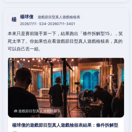
楊球僮
遊戲節目型真人遊戲檢核表
楊
2026/7/11 · S34-20260711-3401
本來只是賽前隨手算一下，結果跑出「條件拆解型15」，笑
死太準了。你如果也在看遊戲節目型真人遊戲檢核表，真的
可以自己丟一組。
🧰 遊戲節目型真人遊戲檢核表
楊球僮的遊戲節目型真人遊戲檢核表結果：條件拆解型