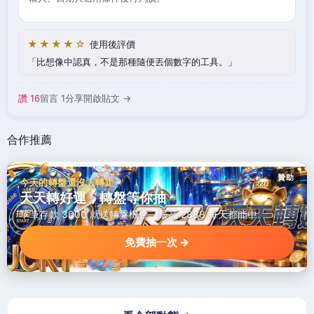
★★★★☆
使用後評價
比想像中認真，不是那種隨便丟個數字的工具。
讚 16
留言 1
分享
開啟貼文 →
合作推薦
贊助
今天的轉盤還沒人轉走
天天轉好運，轉盤等你抽
單筆存款 3000 就送轉盤機會，最高 2888 每天都能中。
免費抽一次 →