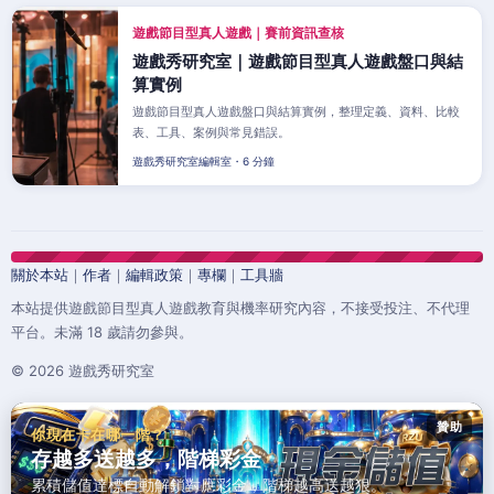
遊戲節目型真人遊戲｜賽前資訊查核
遊戲秀研究室｜遊戲節目型真人遊戲盤口與結
算實例
遊戲節目型真人遊戲盤口與結算實例，整理定義、資料、比較
表、工具、案例與常見錯誤。
遊戲秀研究室編輯室・6 分鐘
關於本站
｜
作者
｜
編輯政策
｜
專欄
｜
工具牆
本站提供遊戲節目型真人遊戲教育與機率研究內容，不接受投注、不代理
平台。未滿 18 歲請勿參與。
© 2026 遊戲秀研究室
贊助
你現在卡在哪一階？
存越多送越多，階梯彩金
累積儲值達標自動解鎖對應彩金，階梯越高送越狠。