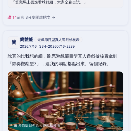
算完馬上丟進看球群組，大家全跑去試。
讚 14
留言 3
分享
開啟貼文 →
簡體能
遊戲節目型真人遊戲檢核表
簡
2026/7/16 · S34-20260716-2289
說真的比我想的細，跑完遊戲節目型真人遊戲檢核表拿到
「節奏觀察型7」，連我的弱點都點出來。留個紀錄。
🧰 遊戲節目型真人遊戲檢核表