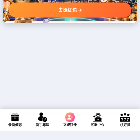
去搶紅包 →
報
帖
算
欄
人
最新優惠
新手專區
立即註冊
客服中心
領好禮
首頁
探索
工具
專欄
人物