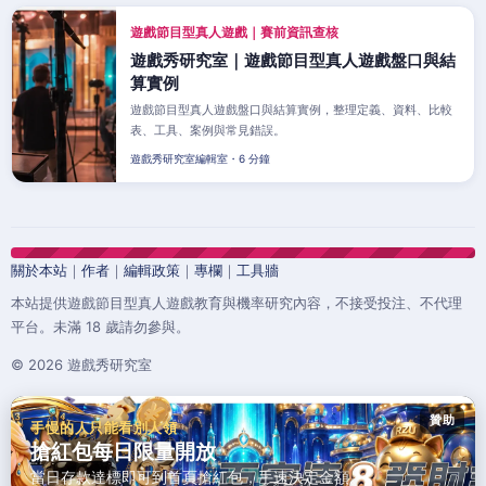
遊戲節目型真人遊戲｜賽前資訊查核
遊戲秀研究室｜遊戲節目型真人遊戲盤口與結
算實例
遊戲節目型真人遊戲盤口與結算實例，整理定義、資料、比較
表、工具、案例與常見錯誤。
遊戲秀研究室編輯室・6 分鐘
關於本站
｜
作者
｜
編輯政策
｜
專欄
｜
工具牆
本站提供遊戲節目型真人遊戲教育與機率研究內容，不接受投注、不代理
平台。未滿 18 歲請勿參與。
© 2026 遊戲秀研究室
贊助
手慢的人只能看別人領
搶紅包每日限量開放
當日存款達標即可到首頁搶紅包，手速決定金額。