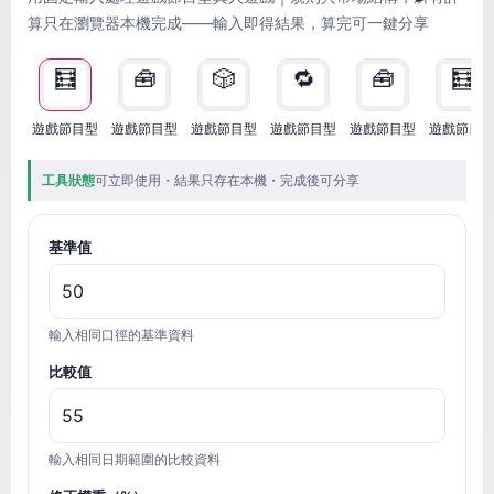
算只在瀏覽器本機完成——輸入即得結果，算完可一鍵分享
🧮
🧰
🎲
🔁
🧰
🧮
遊戲節目型
遊戲節目型
遊戲節目型
遊戲節目型
遊戲節目型
遊戲節目
工具狀態
可立即使用・結果只存在本機・完成後可分享
基準值
輸入相同口徑的基準資料
比較值
輸入相同日期範圍的比較資料