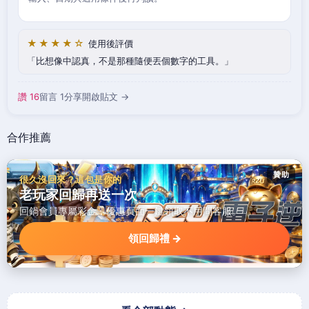
★★★★☆
使用後評價
比想像中認真，不是那種隨便丟個數字的工具。
讚 16
留言 1
分享
開啟貼文 →
合作推薦
贊助
很久沒回來？這包是你的
老玩家回歸再送一次
回鍋會員專屬彩金，優惠頁面一鍵領取不用問客服。
領回歸禮 →