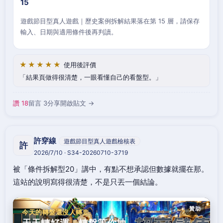
15
遊戲節目型真人遊戲｜歷史案例拆解結果落在第 15 層，請保存
輸入、日期與適用條件後再判讀。
★★★★★
使用後評價
結果頁做得很清楚，一眼看懂自己的看盤型。
讚 18
留言 3
分享
開啟貼文 →
許穿線
遊戲節目型真人遊戲檢核表
許
2026/7/10 · S34-20260710-3719
被「條件拆解型20」講中，有點不想承認但數據就擺在那。
這站的說明寫得很清楚，不是只丟一個結論。
贊助
今天的轉盤還沒人轉走