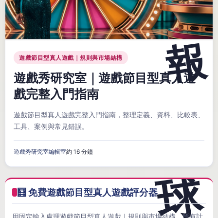
遊戲節目型真人遊戲｜規則與市場結構
遊戲秀研究室｜遊戲節目型真人遊
戲完整入門指南
遊戲節目型真人遊戲完整入門指南，整理定義、資料、比較表、
工具、案例與常見錯誤。
遊戲秀研究室編輯室
約 16 分鐘
🧮 免費遊戲節目型真人遊戲評分器
用固定輸入處理遊戲節目型真人遊戲｜規則與市場結構，所有計