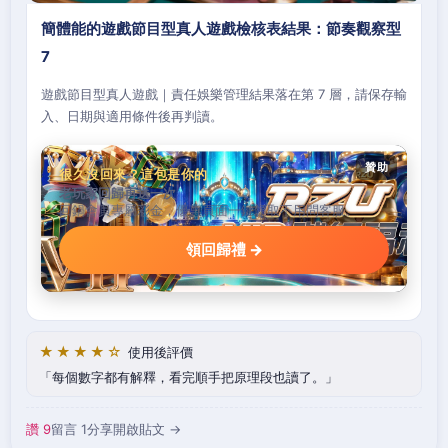
簡體能的遊戲節目型真人遊戲檢核表結果：節奏觀察型
7
遊戲節目型真人遊戲｜責任娛樂管理結果落在第 7 層，請保存輸
入、日期與適用條件後再判讀。
贊助
很久沒回來？這包是你的
老玩家回歸再送一次
回鍋會員專屬彩金，優惠頁面一鍵領取不用問客服。
領回歸禮 →
★★★★☆
使用後評價
每個數字都有解釋，看完順手把原理段也讀了。
讚 9
留言 1
分享
開啟貼文 →