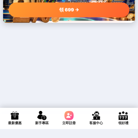
領 699 →
報
帖
算
欄
人
最新優惠
新手專區
立即註冊
客服中心
領好禮
首頁
探索
工具
專欄
人物