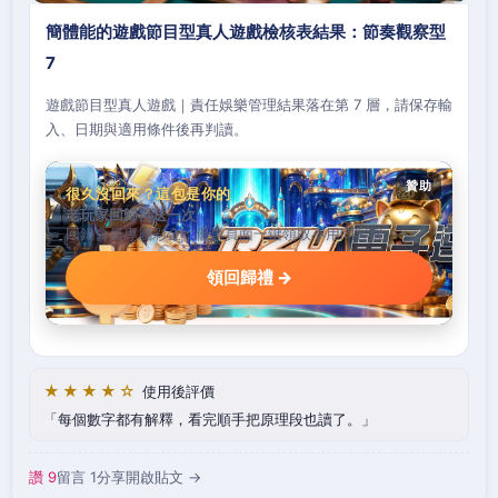
簡體能的遊戲節目型真人遊戲檢核表結果：節奏觀察型
7
遊戲節目型真人遊戲｜責任娛樂管理結果落在第 7 層，請保存輸
入、日期與適用條件後再判讀。
贊助
很久沒回來？這包是你的
老玩家回歸再送一次
回鍋會員專屬彩金，優惠頁面一鍵領取不用問客服。
領回歸禮 →
★★★★☆
使用後評價
每個數字都有解釋，看完順手把原理段也讀了。
讚 9
留言 1
分享
開啟貼文 →