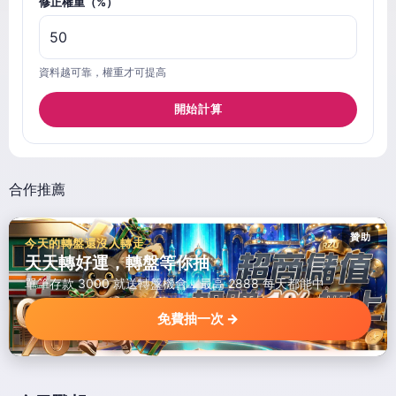
修正權重（%）
資料越可靠，權重才可提高
開始計算
合作推薦
贊助
今天的轉盤還沒人轉走
天天轉好運，轉盤等你抽
單筆存款 3000 就送轉盤機會，最高 2888 每天都能中。
免費抽一次 →