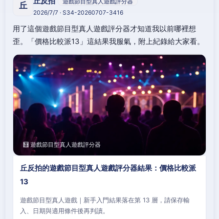
丘反拍
遊戲節目型真人遊戲評分器
丘
2026/7/7 · S34-20260707-3416
用了這個遊戲節目型真人遊戲評分器才知道我以前哪裡想
歪。「價格比較派13」這結果我服氣，附上紀錄給大家看。
🧮 遊戲節目型真人遊戲評分器
丘反拍的遊戲節目型真人遊戲評分器結果：價格比較派
13
遊戲節目型真人遊戲｜新手入門結果落在第 13 層，請保存輸
入、日期與適用條件後再判讀。