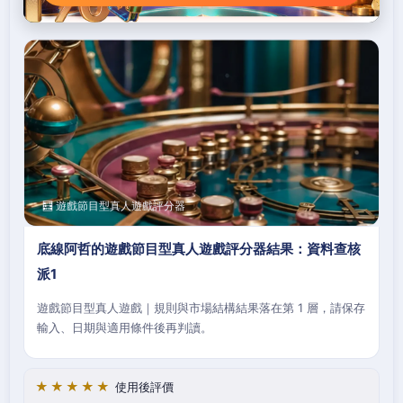
🧮 遊戲節目型真人遊戲評分器
底線阿哲的遊戲節目型真人遊戲評分器結果：資料查核
派1
遊戲節目型真人遊戲｜規則與市場結構結果落在第 1 層，請保存
輸入、日期與適用條件後再判讀。
★★★★★
使用後評價