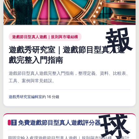
遊戲節目型真人遊戲｜規則與市場結構
遊戲秀研究室｜遊戲節目型真人遊
戲完整入門指南
遊戲節目型真人遊戲完整入門指南，整理定義、資料、比較表、
工具、案例與常見錯誤。
遊戲秀研究室編輯室
約 16 分鐘
🧮 免費遊戲節目型真人遊戲評分器
用固定輸入處理遊戲節目型真人遊戲｜規則與市場結構，所有計