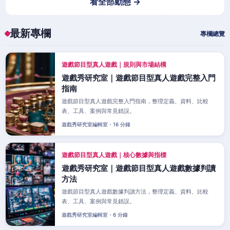
看全部動態 →
最新專欄
專欄總覽
遊戲節目型真人遊戲｜規則與市場結構
遊戲秀研究室｜遊戲節目型真人遊戲完整入門
指南
遊戲節目型真人遊戲完整入門指南，整理定義、資料、比較
表、工具、案例與常見錯誤。
遊戲秀研究室編輯室・16 分鐘
遊戲節目型真人遊戲｜核心數據與指標
遊戲秀研究室｜遊戲節目型真人遊戲數據判讀
方法
遊戲節目型真人遊戲數據判讀方法，整理定義、資料、比較
表、工具、案例與常見錯誤。
遊戲秀研究室編輯室・6 分鐘