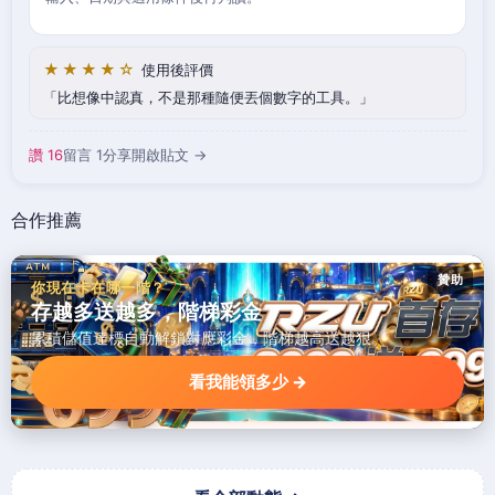
★★★★☆
使用後評價
比想像中認真，不是那種隨便丟個數字的工具。
讚 16
留言 1
分享
開啟貼文 →
合作推薦
贊助
你現在卡在哪一階？
存越多送越多，階梯彩金
累積儲值達標自動解鎖對應彩金，階梯越高送越狠。
看我能領多少 →