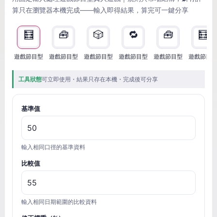
算只在瀏覽器本機完成——輸入即得結果，算完可一鍵分享
🧮
🧰
🎲
🔁
🧰
🧮
遊戲節目型
遊戲節目型
遊戲節目型
遊戲節目型
遊戲節目型
遊戲節目
工具狀態
可立即使用・結果只存在本機・完成後可分享
基準值
輸入相同口徑的基準資料
比較值
輸入相同日期範圍的比較資料