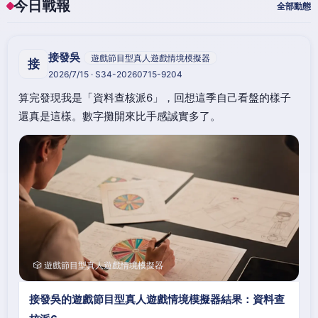
今日戰報
全部動態
接發吳
遊戲節目型真人遊戲情境模擬器
接
2026/7/15 · S34-20260715-9204
算完發現我是「資料查核派6」，回想這季自己看盤的樣子
還真是這樣。數字攤開來比手感誠實多了。
🎲 遊戲節目型真人遊戲情境模擬器
接發吳的遊戲節目型真人遊戲情境模擬器結果：資料查