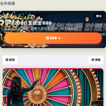
合作推薦
贊助
第一筆就多三成本金
首存 2000 直接送 699
新會員限定加碼，碼量只要彩金五倍，領完就能玩。
領 699 →
☰ 探索
榜 情報