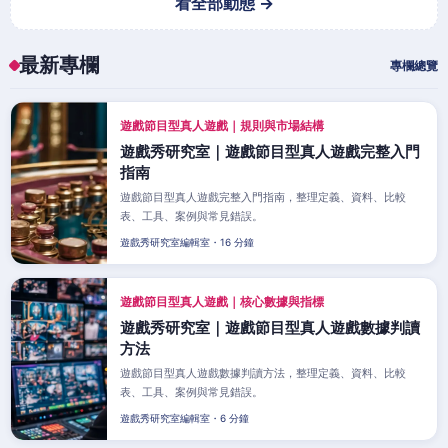
看全部動態 →
最新專欄
專欄總覽
遊戲節目型真人遊戲｜規則與市場結構
遊戲秀研究室｜遊戲節目型真人遊戲完整入門
指南
遊戲節目型真人遊戲完整入門指南，整理定義、資料、比較
表、工具、案例與常見錯誤。
遊戲秀研究室編輯室・16 分鐘
遊戲節目型真人遊戲｜核心數據與指標
遊戲秀研究室｜遊戲節目型真人遊戲數據判讀
方法
遊戲節目型真人遊戲數據判讀方法，整理定義、資料、比較
表、工具、案例與常見錯誤。
遊戲秀研究室編輯室・6 分鐘