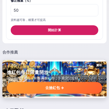
修正權重（%）
資料越可靠，權重才可提高
開始計算
合作推薦
贊助
手慢的人只能看別人領
搶紅包每日限量開放
當日存款達標即可到首頁搶紅包，手速決定金額。
去搶紅包 →