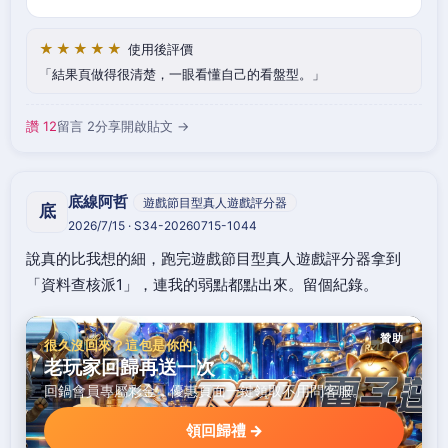
★★★★★
使用後評價
結果頁做得很清楚，一眼看懂自己的看盤型。
讚 12
留言 2
分享
開啟貼文 →
底線阿哲
遊戲節目型真人遊戲評分器
底
2026/7/15 · S34-20260715-1044
說真的比我想的細，跑完遊戲節目型真人遊戲評分器拿到
「資料查核派1」，連我的弱點都點出來。留個紀錄。
贊助
很久沒回來？這包是你的
老玩家回歸再送一次
回鍋會員專屬彩金，優惠頁面一鍵領取不用問客服。
領回歸禮 →