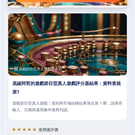
🧮 遊戲節目型真人遊戲評分器
底線阿哲的遊戲節目型真人遊戲評分器結果：資料查核
派1
遊戲節目型真人遊戲｜規則與市場結構結果落在第 1 層，請保存
輸入、日期與適用條件後再判讀。
★★★★★
使用後評價