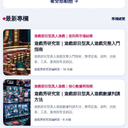
看全部動態 →
最新專欄
專欄總覽
遊戲節目型真人遊戲｜規則與市場結構
遊戲秀研究室｜遊戲節目型真人遊戲完整入門
指南
遊戲節目型真人遊戲完整入門指南，整理定義、資料、比較
表、工具、案例與常見錯誤。
遊戲秀研究室編輯室・16 分鐘
遊戲節目型真人遊戲｜核心數據與指標
遊戲秀研究室｜遊戲節目型真人遊戲數據判讀
方法
遊戲節目型真人遊戲數據判讀方法，整理定義、資料、比較
表、工具、案例與常見錯誤。
遊戲秀研究室編輯室・6 分鐘