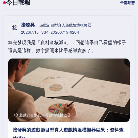
今日戰報
全部動態
接發吳
遊戲節目型真人遊戲情境模擬器
接
2026/7/15 · S34-20260715-9204
算完發現我是「資料查核派6」，回想這季自己看盤的樣子
還真是這樣。數字攤開來比手感誠實多了。
🎲 遊戲節目型真人遊戲情境模擬器
接發吳的遊戲節目型真人遊戲情境模擬器結果：資料查