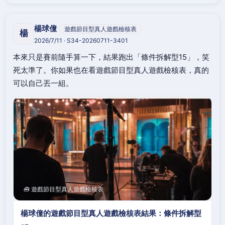
楊球僮
遊戲節目型真人遊戲檢核表
楊
2026/7/11 · S34-20260711-3401
本來只是賽前隨手算一下，結果跑出「條件拆解型15」，笑
死太準了。你如果也在看遊戲節目型真人遊戲檢核表，真的
可以自己丟一組。
🧰 遊戲節目型真人遊戲檢核表
楊球僮的遊戲節目型真人遊戲檢核表結果：條件拆解型