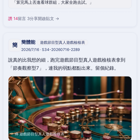
算完馬上丟進看球群組，大家全跑去試。
讚 14
留言 3
分享
開啟貼文 →
簡體能
遊戲節目型真人遊戲檢核表
簡
2026/7/16 · S34-20260716-2289
說真的比我想的細，跑完遊戲節目型真人遊戲檢核表拿到
「節奏觀察型7」，連我的弱點都點出來。留個紀錄。
🧰 遊戲節目型真人遊戲檢核表