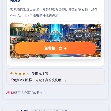
核派6
遊戲節目型真人遊戲｜風險與資金管理結果落在第 6 層，請保
存輸入、日期與適用條件後再判讀。
贊助
今天的轉盤還沒人轉走
天天轉好運，轉盤等你抽
單筆存款 3000 就送轉盤機會，最高 2888 每天都能中。
免費抽一次 →
★★★★☆
使用後評價
免費做到這樣，先記下賽前慢慢用。
讚 13
留言 3
分享
開啟貼文 →