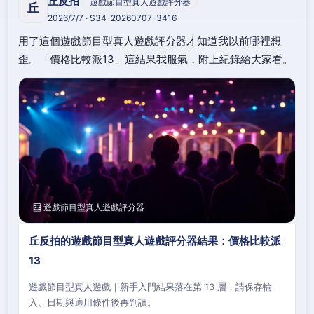
丘反拍
遊戲節目型真人遊戲評分器
丘
2026/7/7 · S34-20260707-3416
用了這個遊戲節目型真人遊戲評分器才知道我以前哪裡想
歪。「價格比較派13」這結果我服氣，附上紀錄給大家看。
🧮 遊戲節目型真人遊戲評分器
丘反拍的遊戲節目型真人遊戲評分器結果：價格比較派
13
遊戲節目型真人遊戲｜新手入門結果落在第 13 層，請保存輸
入、日期與適用條件後再判讀。