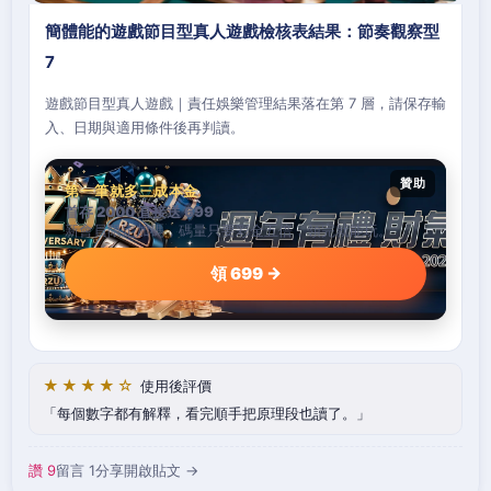
簡體能的遊戲節目型真人遊戲檢核表結果：節奏觀察型
7
遊戲節目型真人遊戲｜責任娛樂管理結果落在第 7 層，請保存輸
入、日期與適用條件後再判讀。
贊助
第一筆就多三成本金
首存 2000 直接送 699
新會員限定加碼，碼量只要彩金五倍，領完就能玩。
領 699 →
★★★★☆
使用後評價
每個數字都有解釋，看完順手把原理段也讀了。
讚 9
留言 1
分享
開啟貼文 →