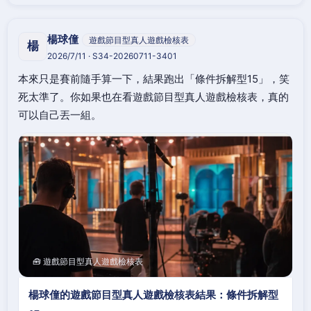
楊球僮
遊戲節目型真人遊戲檢核表
楊
2026/7/11 · S34-20260711-3401
本來只是賽前隨手算一下，結果跑出「條件拆解型15」，笑
死太準了。你如果也在看遊戲節目型真人遊戲檢核表，真的
可以自己丟一組。
🧰 遊戲節目型真人遊戲檢核表
楊球僮的遊戲節目型真人遊戲檢核表結果：條件拆解型