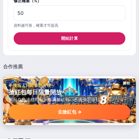
修正權重（%）
資料越可靠，權重才可提高
開始計算
合作推薦
贊助
手慢的人只能看別人領
搶紅包每日限量開放
當日存款達標即可到首頁搶紅包，手速決定金額。
去搶紅包 →