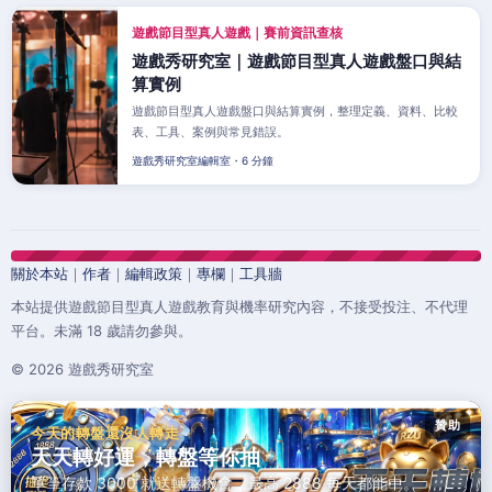
遊戲節目型真人遊戲｜賽前資訊查核
遊戲秀研究室｜遊戲節目型真人遊戲盤口與結
算實例
遊戲節目型真人遊戲盤口與結算實例，整理定義、資料、比較
表、工具、案例與常見錯誤。
遊戲秀研究室編輯室・6 分鐘
關於本站
｜
作者
｜
編輯政策
｜
專欄
｜
工具牆
本站提供遊戲節目型真人遊戲教育與機率研究內容，不接受投注、不代理
平台。未滿 18 歲請勿參與。
© 2026 遊戲秀研究室
贊助
今天的轉盤還沒人轉走
天天轉好運，轉盤等你抽
單筆存款 3000 就送轉盤機會，最高 2888 每天都能中。