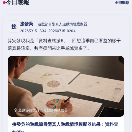
今日戰報
全部動態
接發吳
遊戲節目型真人遊戲情境模擬器
接
2026/7/15 · S34-20260715-9204
算完發現我是「資料查核派6」，回想這季自己看盤的樣子
還真是這樣。數字攤開來比手感誠實多了。
🎲 遊戲節目型真人遊戲情境模擬器
接發吳的遊戲節目型真人遊戲情境模擬器結果：資料查