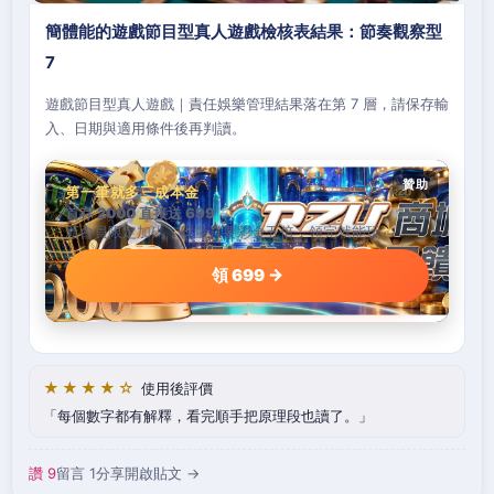
簡體能的遊戲節目型真人遊戲檢核表結果：節奏觀察型
7
遊戲節目型真人遊戲｜責任娛樂管理結果落在第 7 層，請保存輸
入、日期與適用條件後再判讀。
贊助
第一筆就多三成本金
首存 2000 直接送 699
新會員限定加碼，碼量只要彩金五倍，領完就能玩。
領 699 →
★★★★☆
使用後評價
每個數字都有解釋，看完順手把原理段也讀了。
讚 9
留言 1
分享
開啟貼文 →