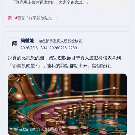
算完馬上丟進看球群組，大家全跑去試。
讚 14
留言 3
分享
開啟貼文 →
簡體能
遊戲節目型真人遊戲檢核表
簡
2026/7/16 · S34-20260716-2289
說真的比我想的細，跑完遊戲節目型真人遊戲檢核表拿到
「節奏觀察型7」，連我的弱點都點出來。留個紀錄。
🧰 遊戲節目型真人遊戲檢核表