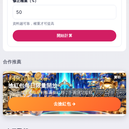
修正權重（%）
資料越可靠，權重才可提高
開始計算
合作推薦
贊助
手慢的人只能看別人領
搶紅包每日限量開放
當日存款達標即可到首頁搶紅包，手速決定金額。
去搶紅包 →