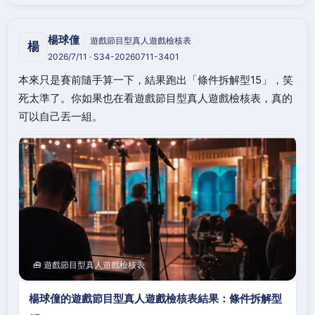
楊球僮
遊戲節目型真人遊戲檢核表
楊
2026/7/11 · S34-20260711-3401
本來只是賽前隨手算一下，結果跑出「條件拆解型15」，笑
死太準了。你如果也在看遊戲節目型真人遊戲檢核表，真的
可以自己丟一組。
🧰 遊戲節目型真人遊戲檢核表
楊球僮的遊戲節目型真人遊戲檢核表結果：條件拆解型