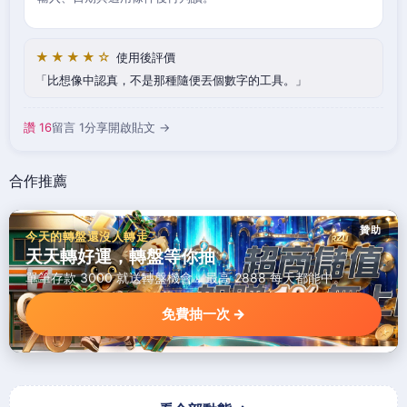
★★★★☆
使用後評價
比想像中認真，不是那種隨便丟個數字的工具。
讚 16
留言 1
分享
開啟貼文 →
合作推薦
贊助
今天的轉盤還沒人轉走
天天轉好運，轉盤等你抽
單筆存款 3000 就送轉盤機會，最高 2888 每天都能中。
免費抽一次 →