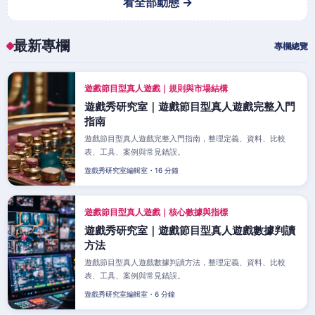
看全部動態 →
最新專欄
專欄總覽
遊戲節目型真人遊戲｜規則與市場結構
遊戲秀研究室｜遊戲節目型真人遊戲完整入門
指南
遊戲節目型真人遊戲完整入門指南，整理定義、資料、比較
表、工具、案例與常見錯誤。
遊戲秀研究室編輯室・16 分鐘
遊戲節目型真人遊戲｜核心數據與指標
遊戲秀研究室｜遊戲節目型真人遊戲數據判讀
方法
遊戲節目型真人遊戲數據判讀方法，整理定義、資料、比較
表、工具、案例與常見錯誤。
遊戲秀研究室編輯室・6 分鐘