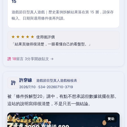
15
遊戲節目型真人遊戲｜歷史案例拆解結果落在第 15 層，請保存
輸入、日期與適用條件後再判讀。
★★★★★
使用後評價
結果頁做得很清楚，一眼看懂自己的看盤型。
讚 18
留言 3
分享
開啟貼文 →
許穿線
遊戲節目型真人遊戲檢核表
許
2026/7/10 · S34-20260710-3719
被「條件拆解型20」講中，有點不想承認但數據就擺在那。
這站的說明寫得很清楚，不是只丟一個結論。
贊助
第一筆就多三成本金