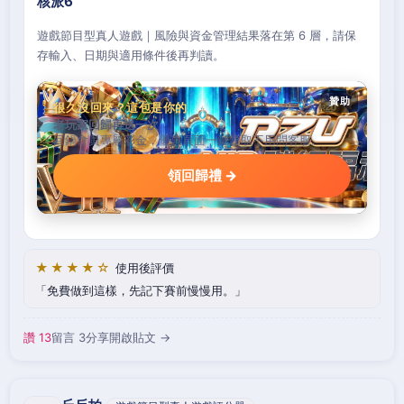
核派6
遊戲節目型真人遊戲｜風險與資金管理結果落在第 6 層，請保
存輸入、日期與適用條件後再判讀。
贊助
很久沒回來？這包是你的
老玩家回歸再送一次
回鍋會員專屬彩金，優惠頁面一鍵領取不用問客服。
領回歸禮 →
★★★★☆
使用後評價
免費做到這樣，先記下賽前慢慢用。
讚 13
留言 3
分享
開啟貼文 →