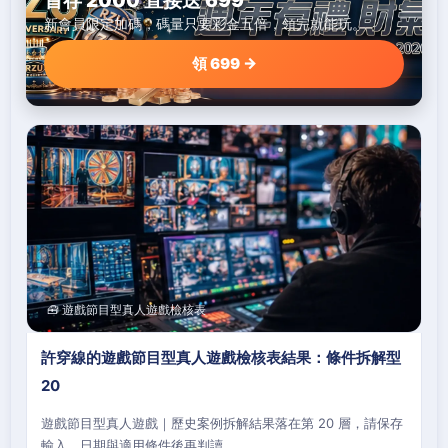
首存 2000 直接送 699
新會員限定加碼，碼量只要彩金五倍，領完就能玩。
領 699 →
🧰 遊戲節目型真人遊戲檢核表
許穿線的遊戲節目型真人遊戲檢核表結果：條件拆解型
20
遊戲節目型真人遊戲｜歷史案例拆解結果落在第 20 層，請保存
輸入、日期與適用條件後再判讀。