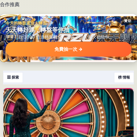
合作推薦
贊助
今天的轉盤還沒人轉走
天天轉好運，轉盤等你抽
單筆存款 3000 就送轉盤機會，最高 2888 每天都能中。
免費抽一次 →
☰ 探索
榜 情報