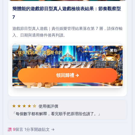
簡體能的遊戲節目型真人遊戲檢核表結果：節奏觀察型
7
遊戲節目型真人遊戲｜責任娛樂管理結果落在第 7 層，請保存輸
入、日期與適用條件後再判讀。
贊助
很久沒回來？這包是你的
老玩家回歸再送一次
回鍋會員專屬彩金，優惠頁面一鍵領取不用問客服。
領回歸禮 →
★★★★☆
使用後評價
每個數字都有解釋，看完順手把原理段也讀了。
讚 9
留言 1
分享
開啟貼文 →