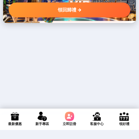
領回歸禮 →
報
帖
算
欄
人
最新優惠
新手專區
立即註冊
客服中心
領好禮
首頁
探索
工具
專欄
人物