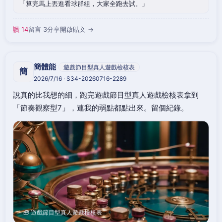
算完馬上丟進看球群組，大家全跑去試。
讚 14
留言 3
分享
開啟貼文 →
簡體能
遊戲節目型真人遊戲檢核表
簡
2026/7/16 · S34-20260716-2289
說真的比我想的細，跑完遊戲節目型真人遊戲檢核表拿到
「節奏觀察型7」，連我的弱點都點出來。留個紀錄。
🧰 遊戲節目型真人遊戲檢核表