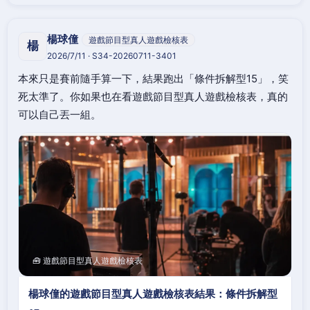
楊球僮
遊戲節目型真人遊戲檢核表
楊
2026/7/11 · S34-20260711-3401
本來只是賽前隨手算一下，結果跑出「條件拆解型15」，笑
死太準了。你如果也在看遊戲節目型真人遊戲檢核表，真的
可以自己丟一組。
🧰 遊戲節目型真人遊戲檢核表
楊球僮的遊戲節目型真人遊戲檢核表結果：條件拆解型