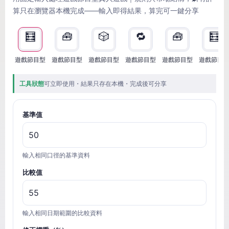
算只在瀏覽器本機完成——輸入即得結果，算完可一鍵分享
🧮
🧰
🎲
🔁
🧰
🧮
遊戲節目型
遊戲節目型
遊戲節目型
遊戲節目型
遊戲節目型
遊戲節目
工具狀態
可立即使用・結果只存在本機・完成後可分享
基準值
輸入相同口徑的基準資料
比較值
輸入相同日期範圍的比較資料