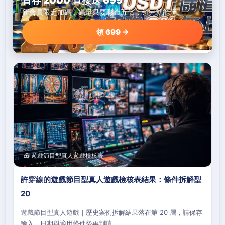
首存 2000 直接送 699
新會員限定加碼，碼量只要彩金五倍，領完就能玩。
領 699 →
🧰 遊戲節目型真人遊戲檢核表
許穿線的遊戲節目型真人遊戲檢核表結果：條件拆解型
20
遊戲節目型真人遊戲｜歷史案例拆解結果落在第 20 層，請保存
輸入、日期與適用條件後再判讀。