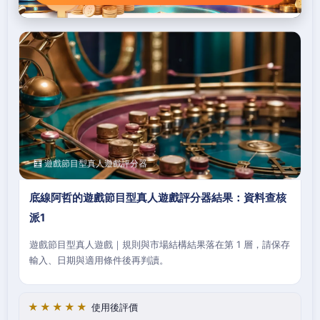
🧮 遊戲節目型真人遊戲評分器
底線阿哲的遊戲節目型真人遊戲評分器結果：資料查核
派1
遊戲節目型真人遊戲｜規則與市場結構結果落在第 1 層，請保存
輸入、日期與適用條件後再判讀。
★★★★★
使用後評價