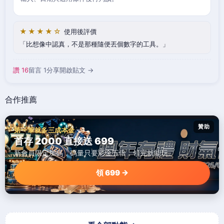
★★★★☆
使用後評價
比想像中認真，不是那種隨便丟個數字的工具。
讚 16
留言 1
分享
開啟貼文 →
合作推薦
贊助
第一筆就多三成本金
首存 2000 直接送 699
新會員限定加碼，碼量只要彩金五倍，領完就能玩。
領 699 →