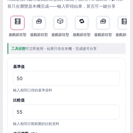
算只在瀏覽器本機完成——輸入即得結果，算完可一鍵分享
🧮
🧰
🎲
🔁
🧰
🧮
遊戲節目型
遊戲節目型
遊戲節目型
遊戲節目型
遊戲節目型
遊戲節目
工具狀態
可立即使用・結果只存在本機・完成後可分享
基準值
輸入相同口徑的基準資料
比較值
輸入相同日期範圍的比較資料