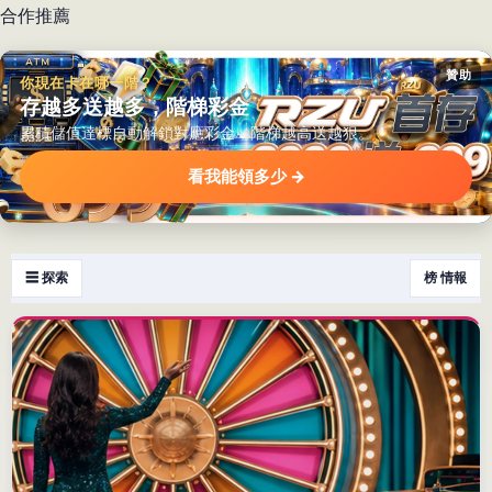
合作推薦
贊助
你現在卡在哪一階？
存越多送越多，階梯彩金
累積儲值達標自動解鎖對應彩金，階梯越高送越狠。
看我能領多少 →
☰ 探索
榜 情報