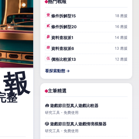
熱門戰報
壹
條件拆解型15
18 應援
貳
條件拆解型20
16 應援
參
資料查核派1
14 應援
肆
資料查核派6
13 應援
伍
價格比較派13
12 應援
看探索動態 →
主筆精選
完整
🧰 遊戲節目型真人遊戲比較器
研究工具・免費使用
🎲 遊戲節目型真人遊戲情境模擬器
研究工具・免費使用