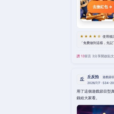
去搶紅包 →
★★★★☆
使用後
免費做到這樣，先記
讚 13
留言 3
分享
開啟貼文
丘反拍
遊戲節
丘
2026/7/7 · S34-
用了這個遊戲節目型
錄給大家看。