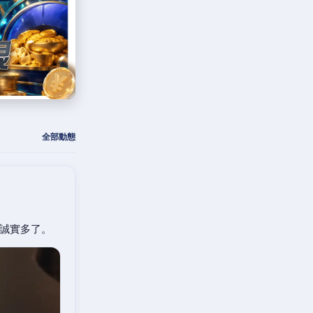
全部動態
誠實多了。