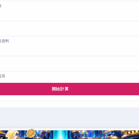
料
較資料
提高
開始計算