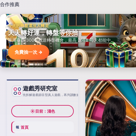
合作推薦
今天的轉盤還沒人轉走
天天轉好運，轉盤等你抽
單筆存款 3000 就送轉盤機會，最高 2888 每天都能中。
免費抽一次 →
遊戲秀研究室
基線
先拆解遊戲節目型真人遊戲，再判讀數據與價格
☀
目前：淺色
首頁
報