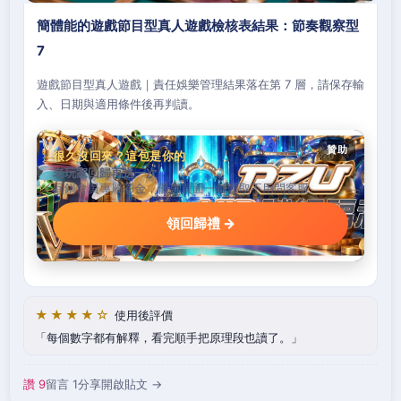
簡體能的遊戲節目型真人遊戲檢核表結果：節奏觀察型
7
遊戲節目型真人遊戲｜責任娛樂管理結果落在第 7 層，請保存輸
入、日期與適用條件後再判讀。
贊助
很久沒回來？這包是你的
老玩家回歸再送一次
回鍋會員專屬彩金，優惠頁面一鍵領取不用問客服。
領回歸禮 →
★★★★☆
使用後評價
每個數字都有解釋，看完順手把原理段也讀了。
讚 9
留言 1
分享
開啟貼文 →