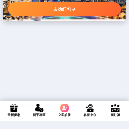
去搶紅包 →
報
帖
算
欄
人
最新優惠
新手專區
立即註冊
客服中心
領好禮
首頁
探索
工具
專欄
人物