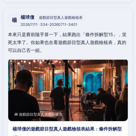
楊球僮
遊戲節目型真人遊戲檢核表
楊
2026/7/11 · S34-20260711-3401
本來只是賽前隨手算一下，結果跑出「條件拆解型15」，笑
死太準了。你如果也在看遊戲節目型真人遊戲檢核表，真的
可以自己丟一組。
🧰 遊戲節目型真人遊戲檢核表
楊球僮的遊戲節目型真人遊戲檢核表結果：條件拆解型