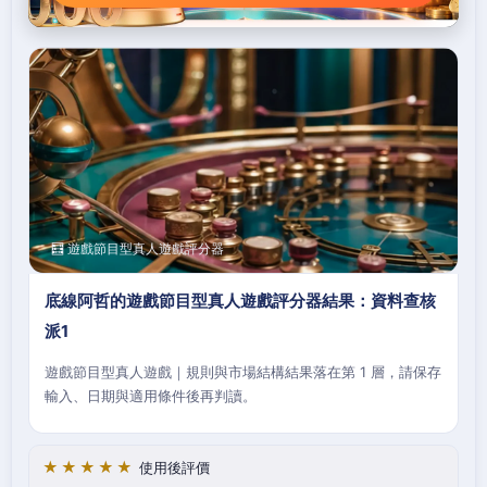
🧮 遊戲節目型真人遊戲評分器
底線阿哲的遊戲節目型真人遊戲評分器結果：資料查核
派1
遊戲節目型真人遊戲｜規則與市場結構結果落在第 1 層，請保存
輸入、日期與適用條件後再判讀。
★★★★★
使用後評價