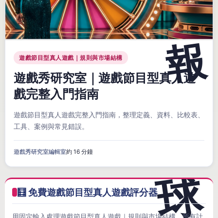
遊戲節目型真人遊戲｜規則與市場結構
遊戲秀研究室｜遊戲節目型真人遊
戲完整入門指南
遊戲節目型真人遊戲完整入門指南，整理定義、資料、比較表、
工具、案例與常見錯誤。
遊戲秀研究室編輯室
約 16 分鐘
🧮 免費遊戲節目型真人遊戲評分器
用固定輸入處理遊戲節目型真人遊戲｜規則與市場結構，所有計