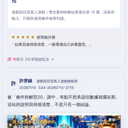
15
遊戲節目型真人遊戲｜歷史案例拆解結果落在第 15 層，請保存
輸入、日期與適用條件後再判讀。
★★★★★
使用後評價
結果頁做得很清楚，一眼看懂自己的看盤型。
讚 18
留言 3
分享
開啟貼文 →
許穿線
遊戲節目型真人遊戲檢核表
許
2026/7/10 · S34-20260710-3719
被「條件拆解型20」講中，有點不想承認但數據就擺在那。
這站的說明寫得很清楚，不是只丟一個結論。
贊助
很久沒回來？這包是你的