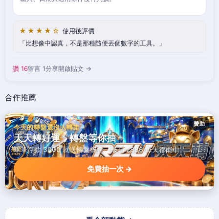
★★★★☆
使用後評價
比想像中認真，不是那種隨便丟個數字的工具。
讚 16
留言 1
分享
開啟貼文 →
合作推薦
贊助
今天的轉盤還沒人轉走
天天轉好運，轉盤等你抽
單筆存款 3000 就送轉盤機會，最高 2888 每天都能中。
免費抽一次 →