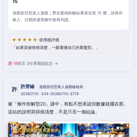
15
遊戲節目型真人遊戲｜歷史案例拆解結果落在第 15 層，請保存
輸入、日期與適用條件後再判讀。
★★★★★
使用後評價
結果頁做得很清楚，一眼看懂自己的看盤型。
讚 18
留言 3
分享
開啟貼文 →
許穿線
遊戲節目型真人遊戲檢核表
許
2026/7/10 · S34-20260710-3719
被「條件拆解型20」講中，有點不想承認但數據就擺在那。
這站的說明寫得很清楚，不是只丟一個結論。
贊助
很久沒回來？這包是你的