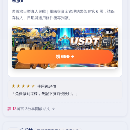
核派6
遊戲節目型真人遊戲｜風險與資金管理結果落在第 6 層，請保
存輸入、日期與適用條件後再判讀。
贊助
第一筆就多三成本金
首存 2000 直接送 699
新會員限定加碼，碼量只要彩金五倍，領完就能玩。
領 699 →
★★★★☆
使用後評價
免費做到這樣，先記下賽前慢慢用。
讚 13
留言 3
分享
開啟貼文 →