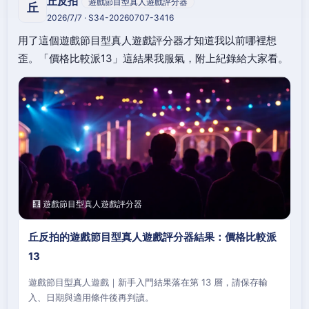
丘反拍
遊戲節目型真人遊戲評分器
丘
2026/7/7 · S34-20260707-3416
用了這個遊戲節目型真人遊戲評分器才知道我以前哪裡想
歪。「價格比較派13」這結果我服氣，附上紀錄給大家看。
🧮 遊戲節目型真人遊戲評分器
丘反拍的遊戲節目型真人遊戲評分器結果：價格比較派
13
遊戲節目型真人遊戲｜新手入門結果落在第 13 層，請保存輸
入、日期與適用條件後再判讀。