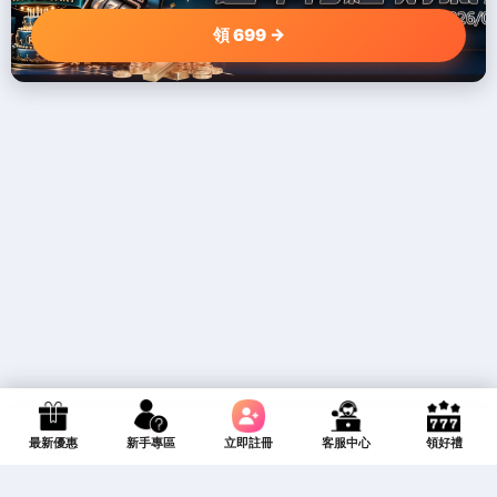
領 699 →
報
帖
算
欄
人
最新優惠
新手專區
立即註冊
客服中心
領好禮
首頁
探索
工具
專欄
人物