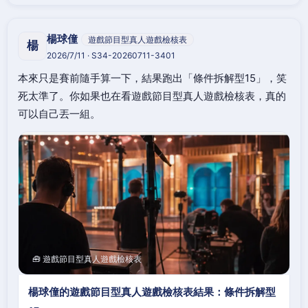
楊球僮
遊戲節目型真人遊戲檢核表
楊
2026/7/11 · S34-20260711-3401
本來只是賽前隨手算一下，結果跑出「條件拆解型15」，笑
死太準了。你如果也在看遊戲節目型真人遊戲檢核表，真的
可以自己丟一組。
🧰 遊戲節目型真人遊戲檢核表
楊球僮的遊戲節目型真人遊戲檢核表結果：條件拆解型