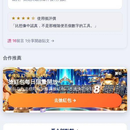
★★★★☆
使用後評價
比想像中認真，不是那種隨便丟個數字的工具。
讚 16
留言 1
分享
開啟貼文 →
合作推薦
贊助
手慢的人只能看別人領
搶紅包每日限量開放
當日存款達標即可到首頁搶紅包，手速決定金額。
去搶紅包 →