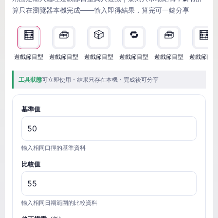
算只在瀏覽器本機完成——輸入即得結果，算完可一鍵分享
🧮
🧰
🎲
🔁
🧰
🧮
遊戲節目型
遊戲節目型
遊戲節目型
遊戲節目型
遊戲節目型
遊戲節目
工具狀態
可立即使用・結果只存在本機・完成後可分享
基準值
輸入相同口徑的基準資料
比較值
輸入相同日期範圍的比較資料