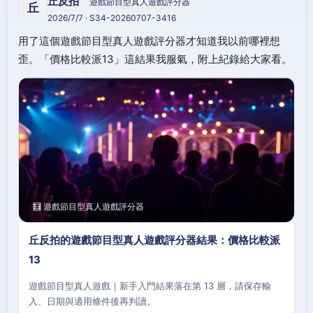
丘反拍
遊戲節目型真人遊戲評分器
丘
2026/7/7 · S34-20260707-3416
用了這個遊戲節目型真人遊戲評分器才知道我以前哪裡想
歪。「價格比較派13」這結果我服氣，附上紀錄給大家看。
🧮 遊戲節目型真人遊戲評分器
丘反拍的遊戲節目型真人遊戲評分器結果：價格比較派
13
遊戲節目型真人遊戲｜新手入門結果落在第 13 層，請保存輸
入、日期與適用條件後再判讀。