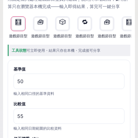
算只在瀏覽器本機完成——輸入即得結果，算完可一鍵分享
🧮
🧰
🎲
🔁
🧰
🧮
遊戲節目型
遊戲節目型
遊戲節目型
遊戲節目型
遊戲節目型
遊戲節目
工具狀態
可立即使用・結果只存在本機・完成後可分享
基準值
輸入相同口徑的基準資料
比較值
輸入相同日期範圍的比較資料