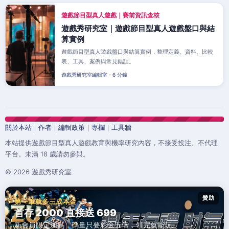
遊戲節目型真人遊戲｜賽前資訊查核
遊戲秀研究室｜遊戲節目型真人遊戲盤口與結
算實例
遊戲節目型真人遊戲盤口與結算實例，整理定義、資料、比較
表、工具、案例與常見錯誤。
遊戲秀研究室編輯室・6 分鐘
關於本站
｜
作者
｜
編輯政策
｜
專欄
｜
工具牆
本站提供遊戲節目型真人遊戲教育與機率研究內容，不接受投注、不代理
平台。未滿 18 歲請勿參與。
© 2026 遊戲秀研究室
贊助
第一筆就多三成本金
首存 2000 直接送 699
新會員限定加碼，碼量只要彩金五倍，領完就能玩。