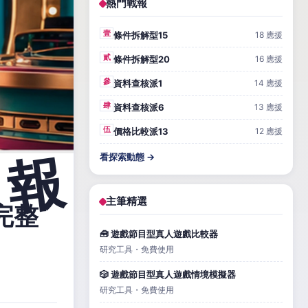
熱門戰報
壹
條件拆解型15
18 應援
貳
條件拆解型20
16 應援
參
資料查核派1
14 應援
肆
資料查核派6
13 應援
伍
價格比較派13
12 應援
看探索動態 →
主筆精選
完整
🧰 遊戲節目型真人遊戲比較器
研究工具・免費使用
🎲 遊戲節目型真人遊戲情境模擬器
研究工具・免費使用