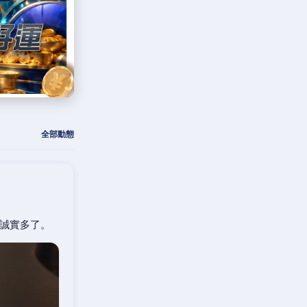
全部動態
誠實多了。