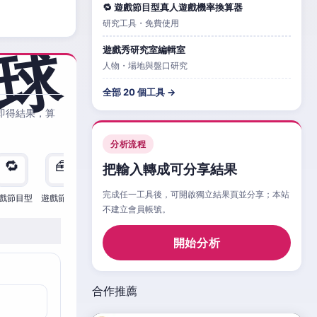
🔁 遊戲節目型真人遊戲機率換算器
研究工具・免費使用
遊戲秀研究室編輯室
人物・場地與盤口研究
全部 20 個工具 →
即得結果，算
分析流程
🔁
🧰
🧮
🧰
🎲
🔁

把輸入轉成可分享結果
完成任一工具後，可開啟獨立結果頁並分享；本站
戲節目型
遊戲節目型
遊戲節目型
遊戲節目型
遊戲節目型
遊戲節目型
遊戲
不建立會員帳號。
開始分析
合作推薦