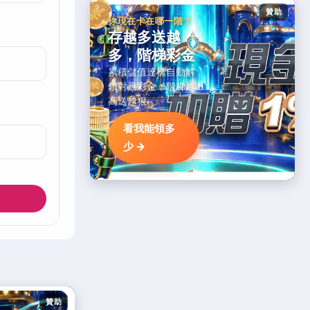
贊助
你現在卡在哪一階？
存越多送越
多，階梯彩金
累積儲值達標自動解
鎖對應彩金，階梯越
高送越狠。
看我能領多
少 →
贊助