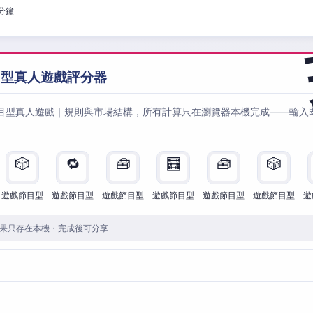
 分鐘
目型真人遊戲評分器
目型真人遊戲｜規則與市場結構，所有計算只在瀏覽器本機完成——輸入
🎲
🔁
🧰
🧮
🧰
🎲
遊戲節目型
遊戲節目型
遊戲節目型
遊戲節目型
遊戲節目型
遊戲節目型
遊
果只存在本機・完成後可分享