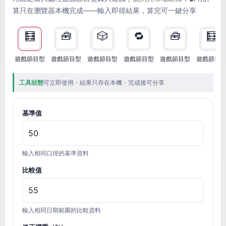
算只在瀏覽器本機完成——輸入即得結果，算完可一鍵分享
🧮
🧰
🎲
🔁
🧰
🧮
遊戲節目型
遊戲節目型
遊戲節目型
遊戲節目型
遊戲節目型
遊戲節目
工具狀態
可立即使用・結果只存在本機・完成後可分享
基準值
輸入相同口徑的基準資料
比較值
輸入相同日期範圍的比較資料