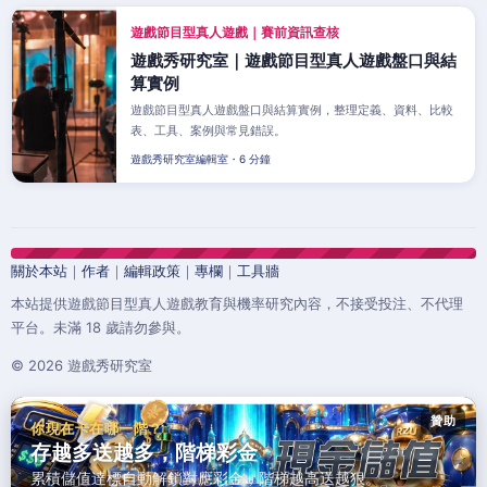
遊戲節目型真人遊戲｜賽前資訊查核
遊戲秀研究室｜遊戲節目型真人遊戲盤口與結
算實例
遊戲節目型真人遊戲盤口與結算實例，整理定義、資料、比較
表、工具、案例與常見錯誤。
遊戲秀研究室編輯室・6 分鐘
關於本站
｜
作者
｜
編輯政策
｜
專欄
｜
工具牆
本站提供遊戲節目型真人遊戲教育與機率研究內容，不接受投注、不代理
平台。未滿 18 歲請勿參與。
© 2026 遊戲秀研究室
贊助
你現在卡在哪一階？
存越多送越多，階梯彩金
累積儲值達標自動解鎖對應彩金，階梯越高送越狠。