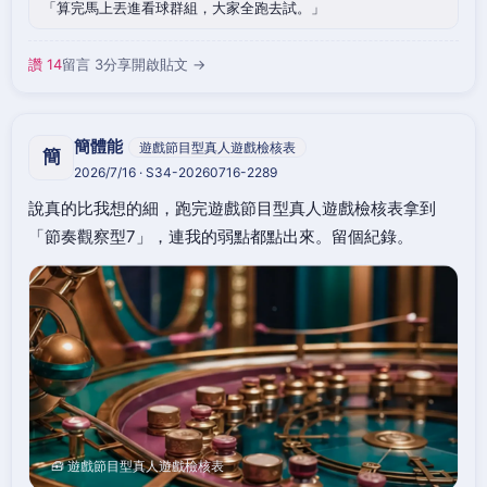
算完馬上丟進看球群組，大家全跑去試。
讚 14
留言 3
分享
開啟貼文 →
簡體能
遊戲節目型真人遊戲檢核表
簡
2026/7/16 · S34-20260716-2289
說真的比我想的細，跑完遊戲節目型真人遊戲檢核表拿到
「節奏觀察型7」，連我的弱點都點出來。留個紀錄。
🧰 遊戲節目型真人遊戲檢核表