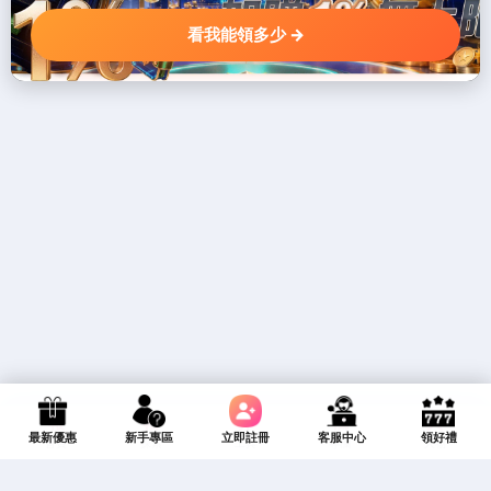
看我能領多少 →
報
帖
算
欄
人
最新優惠
新手專區
立即註冊
客服中心
領好禮
首頁
探索
工具
專欄
人物