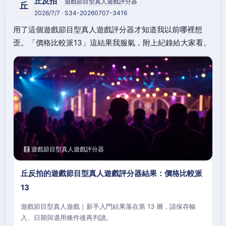
丘反拍
遊戲節目型真人遊戲評分器
丘
2026/7/7 · S34-20260707-3416
用了這個遊戲節目型真人遊戲評分器才知道我以前哪裡想
歪。「價格比較派13」這結果我服氣，附上紀錄給大家看。
🧮 遊戲節目型真人遊戲評分器
丘反拍的遊戲節目型真人遊戲評分器結果：價格比較派
13
遊戲節目型真人遊戲｜新手入門結果落在第 13 層，請保存輸
入、日期與適用條件後再判讀。