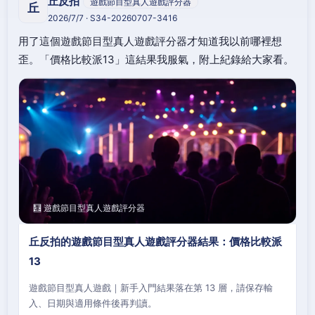
丘反拍
遊戲節目型真人遊戲評分器
丘
2026/7/7 · S34-20260707-3416
用了這個遊戲節目型真人遊戲評分器才知道我以前哪裡想
歪。「價格比較派13」這結果我服氣，附上紀錄給大家看。
🧮 遊戲節目型真人遊戲評分器
丘反拍的遊戲節目型真人遊戲評分器結果：價格比較派
13
遊戲節目型真人遊戲｜新手入門結果落在第 13 層，請保存輸
入、日期與適用條件後再判讀。