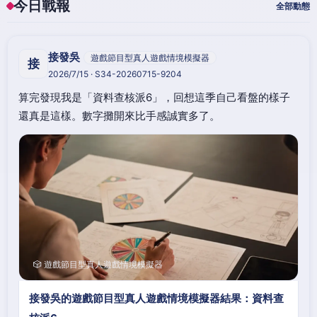
今日戰報
全部動態
接發吳
遊戲節目型真人遊戲情境模擬器
接
2026/7/15 · S34-20260715-9204
算完發現我是「資料查核派6」，回想這季自己看盤的樣子
還真是這樣。數字攤開來比手感誠實多了。
🎲 遊戲節目型真人遊戲情境模擬器
接發吳的遊戲節目型真人遊戲情境模擬器結果：資料查