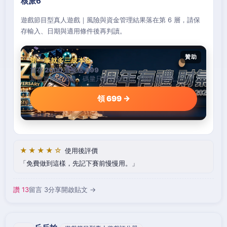
核派6
遊戲節目型真人遊戲｜風險與資金管理結果落在第 6 層，請保
存輸入、日期與適用條件後再判讀。
贊助
第一筆就多三成本金
首存 2000 直接送 699
新會員限定加碼，碼量只要彩金五倍，領完就能玩。
領 699 →
★★★★☆
使用後評價
免費做到這樣，先記下賽前慢慢用。
讚 13
留言 3
分享
開啟貼文 →