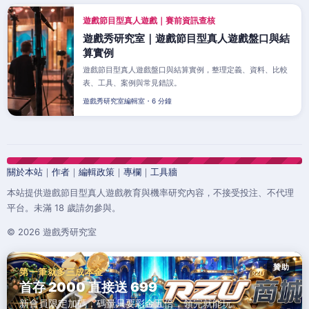
遊戲節目型真人遊戲｜賽前資訊查核
遊戲秀研究室｜遊戲節目型真人遊戲盤口與結
算實例
遊戲節目型真人遊戲盤口與結算實例，整理定義、資料、比較
表、工具、案例與常見錯誤。
遊戲秀研究室編輯室・6 分鐘
關於本站
｜
作者
｜
編輯政策
｜
專欄
｜
工具牆
本站提供遊戲節目型真人遊戲教育與機率研究內容，不接受投注、不代理
平台。未滿 18 歲請勿參與。
© 2026 遊戲秀研究室
贊助
第一筆就多三成本金
首存 2000 直接送 699
新會員限定加碼，碼量只要彩金五倍，領完就能玩。