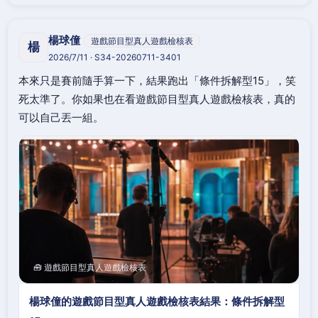
楊球僮
遊戲節目型真人遊戲檢核表
楊
2026/7/11 · S34-20260711-3401
本來只是賽前隨手算一下，結果跑出「條件拆解型15」，笑
死太準了。你如果也在看遊戲節目型真人遊戲檢核表，真的
可以自己丟一組。
🧰 遊戲節目型真人遊戲檢核表
楊球僮的遊戲節目型真人遊戲檢核表結果：條件拆解型