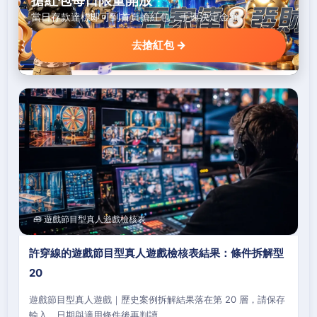
搶紅包每日限量開放
當日存款達標即可到首頁搶紅包，手速決定金額。
去搶紅包 →
🧰 遊戲節目型真人遊戲檢核表
許穿線的遊戲節目型真人遊戲檢核表結果：條件拆解型
20
遊戲節目型真人遊戲｜歷史案例拆解結果落在第 20 層，請保存
輸入、日期與適用條件後再判讀。