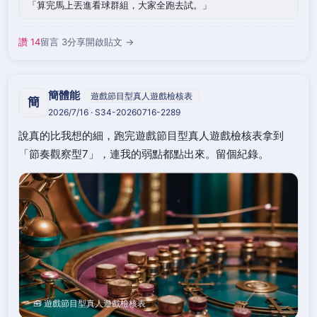
算完馬上丟進看球群組，大家全跑去試。
讚 14
留言 3
分享
開啟貼文 →
簡體能
遊戲節目型真人遊戲檢核表
簡
2026/7/16 · S34-20260716-2289
說真的比我想的細，跑完遊戲節目型真人遊戲檢核表拿到
「節奏觀察型7」，連我的弱點都點出來。留個紀錄。
🧰 遊戲節目型真人遊戲檢核表