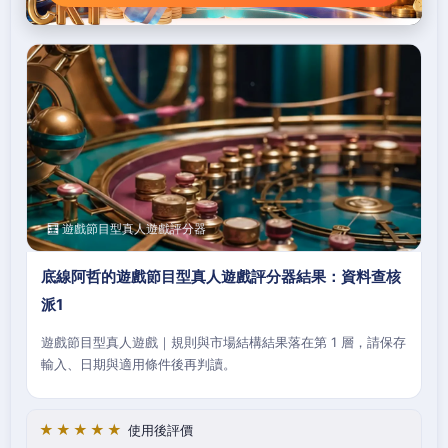
🧮 遊戲節目型真人遊戲評分器
底線阿哲的遊戲節目型真人遊戲評分器結果：資料查核
派1
遊戲節目型真人遊戲｜規則與市場結構結果落在第 1 層，請保存
輸入、日期與適用條件後再判讀。
★★★★★
使用後評價