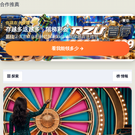
合作推薦
贊助
你現在卡在哪一階？
存越多送越多，階梯彩金
累積儲值達標自動解鎖對應彩金，階梯越高送越狠。
看我能領多少 →
☰ 探索
榜 情報