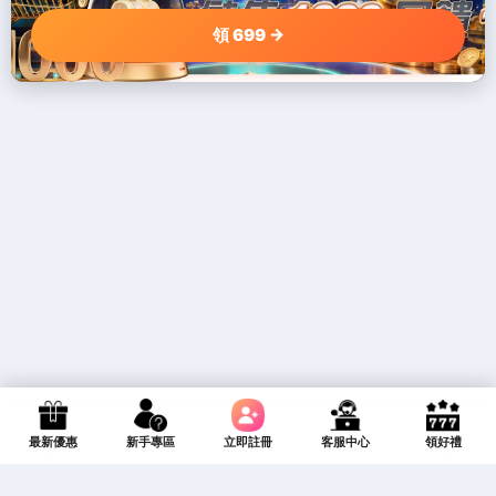
領 699 →
報
帖
算
欄
人
最新優惠
新手專區
立即註冊
客服中心
領好禮
首頁
探索
工具
專欄
人物