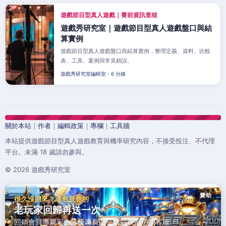
遊戲節目型真人遊戲｜賽前資訊查核
遊戲秀研究室｜遊戲節目型真人遊戲盤口與結
算實例
遊戲節目型真人遊戲盤口與結算實例，整理定義、資料、比較
表、工具、案例與常見錯誤。
遊戲秀研究室編輯室・6 分鐘
關於本站
｜
作者
｜
編輯政策
｜
專欄
｜
工具牆
本站提供遊戲節目型真人遊戲教育與機率研究內容，不接受投注、不代理
平台。未滿 18 歲請勿參與。
© 2026 遊戲秀研究室
贊助
很久沒回來？這包是你的
老玩家回歸再送一次
回鍋會員專屬彩金，優惠頁面一鍵領取不用問客服。