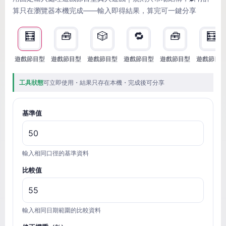
算只在瀏覽器本機完成——輸入即得結果，算完可一鍵分享
🧮
🧰
🎲
🔁
🧰
🧮
遊戲節目型
遊戲節目型
遊戲節目型
遊戲節目型
遊戲節目型
遊戲節目
工具狀態
可立即使用・結果只存在本機・完成後可分享
基準值
輸入相同口徑的基準資料
比較值
輸入相同日期範圍的比較資料