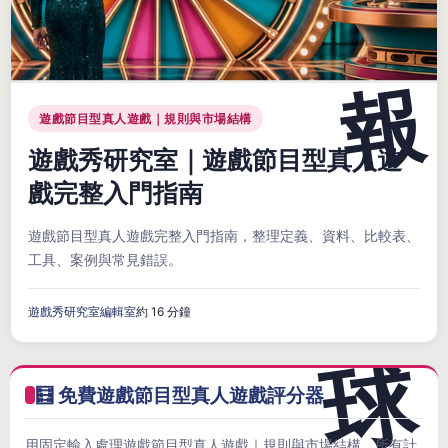
遊戲節目型真人遊戲｜規則與市場結構
遊戲秀研究室｜遊戲節目型真人遊
戲完整入門指南
遊戲節目型真人遊戲完整入門指南，整理定義、資料、比較表、
工具、案例與常見錯誤。
遊戲秀研究室編輯室
約 16 分鐘
🧮 免費遊戲節目型真人遊戲評分器
用固定輸入處理遊戲節目型真人遊戲｜規則與市場結構，所有計