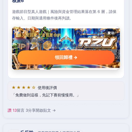
核派6
遊戲節目型真人遊戲｜風險與資金管理結果落在第 6 層，請保
存輸入、日期與適用條件後再判讀。
贊助
很久沒回來？這包是你的
老玩家回歸再送一次
回鍋會員專屬彩金，優惠頁面一鍵領取不用問客服。
領回歸禮 →
★★★★☆
使用後評價
免費做到這樣，先記下賽前慢慢用。
讚 13
留言 3
分享
開啟貼文 →