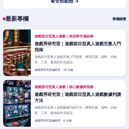
看全部動態 →
最新專欄
專欄總覽
遊戲節目型真人遊戲｜規則與市場結構
遊戲秀研究室｜遊戲節目型真人遊戲完整入門
指南
遊戲節目型真人遊戲完整入門指南，整理定義、資料、比較
表、工具、案例與常見錯誤。
遊戲秀研究室編輯室・16 分鐘
遊戲節目型真人遊戲｜核心數據與指標
遊戲秀研究室｜遊戲節目型真人遊戲數據判讀
方法
遊戲節目型真人遊戲數據判讀方法，整理定義、資料、比較
表、工具、案例與常見錯誤。
遊戲秀研究室編輯室・6 分鐘