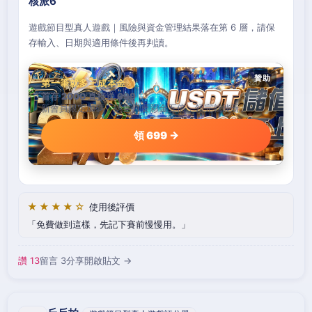
核派6
遊戲節目型真人遊戲｜風險與資金管理結果落在第 6 層，請保
存輸入、日期與適用條件後再判讀。
贊助
第一筆就多三成本金
首存 2000 直接送 699
新會員限定加碼，碼量只要彩金五倍，領完就能玩。
領 699 →
★★★★☆
使用後評價
免費做到這樣，先記下賽前慢慢用。
讚 13
留言 3
分享
開啟貼文 →