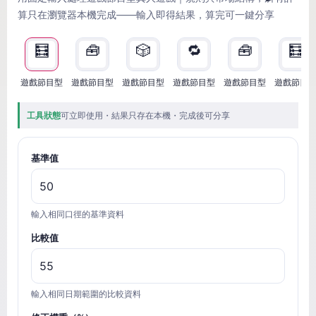
算只在瀏覽器本機完成——輸入即得結果，算完可一鍵分享
🧮
🧰
🎲
🔁
🧰
🧮
遊戲節目型
遊戲節目型
遊戲節目型
遊戲節目型
遊戲節目型
遊戲節目
工具狀態
可立即使用・結果只存在本機・完成後可分享
基準值
輸入相同口徑的基準資料
比較值
輸入相同日期範圍的比較資料