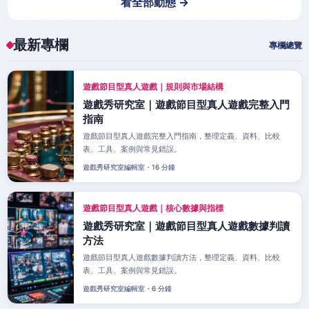
看全部動態 →
最新專欄
專欄總覽
遊戲節目型真人遊戲｜規則與市場結構
遊戲秀研究室｜遊戲節目型真人遊戲完整入門
指南
遊戲節目型真人遊戲完整入門指南，整理定義、資料、比較
表、工具、案例與常見錯誤。
遊戲秀研究室編輯室・16 分鐘
遊戲節目型真人遊戲｜核心數據與指標
遊戲秀研究室｜遊戲節目型真人遊戲數據判讀
方法
遊戲節目型真人遊戲數據判讀方法，整理定義、資料、比較
表、工具、案例與常見錯誤。
遊戲秀研究室編輯室・6 分鐘