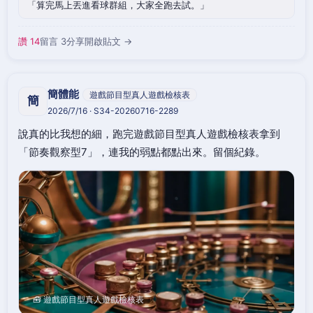
算完馬上丟進看球群組，大家全跑去試。
讚 14
留言 3
分享
開啟貼文 →
簡體能
遊戲節目型真人遊戲檢核表
簡
2026/7/16 · S34-20260716-2289
說真的比我想的細，跑完遊戲節目型真人遊戲檢核表拿到
「節奏觀察型7」，連我的弱點都點出來。留個紀錄。
🧰 遊戲節目型真人遊戲檢核表