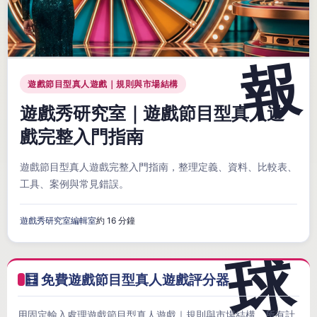
遊戲節目型真人遊戲｜規則與市場結構
遊戲秀研究室｜遊戲節目型真人遊
戲完整入門指南
遊戲節目型真人遊戲完整入門指南，整理定義、資料、比較表、
工具、案例與常見錯誤。
遊戲秀研究室編輯室
約 16 分鐘
🧮 免費遊戲節目型真人遊戲評分器
用固定輸入處理遊戲節目型真人遊戲｜規則與市場結構，所有計