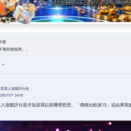
評價
下賽前慢慢用。
 →
目型真人遊戲評分器
20260707-3416
真人遊戲評分器才知道我以前哪裡想歪。「價格比較派13」這結果我