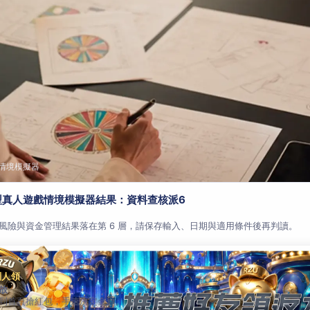
戲情境模擬器
型真人遊戲情境模擬器結果：資料查核派6
風險與資金管理結果落在第 6 層，請保存輸入、日期與適用條件後再判讀。
別人領
放
到首頁搶紅包，手速決定金額。