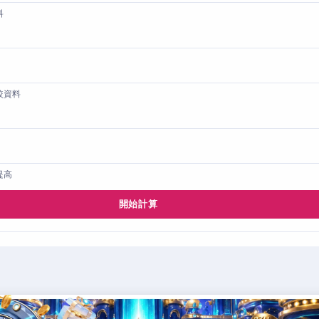
料
較資料
提高
開始計算