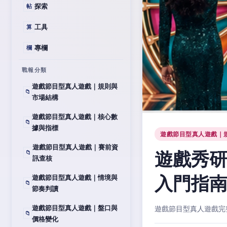
探索
帖
工具
算
專欄
欄
戰報分類
遊戲節目型真人遊戲｜規則與
📁
市場結構
遊戲節目型真人遊戲｜核心數
📁
據與指標
遊戲節目型真人遊戲｜
遊戲節目型真人遊戲｜賽前資
遊戲秀
📁
訊查核
入門指
遊戲節目型真人遊戲｜情境與
📁
節奏判讀
遊戲節目型真人遊戲｜盤口與
遊戲節目型真人遊戲完
📁
價格變化