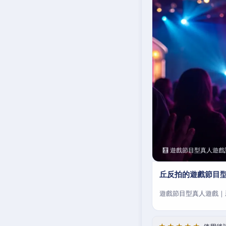
🧮 遊戲節目型真人遊
丘反拍的遊戲節目型
遊戲節目型真人遊戲｜