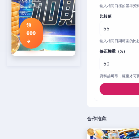
倍，領完就
輸入相同口徑的基準資
能玩。
比較值
領
699
→
輸入相同日期範圍的比
修正權重（%）
資料越可靠，權重才可
合作推薦