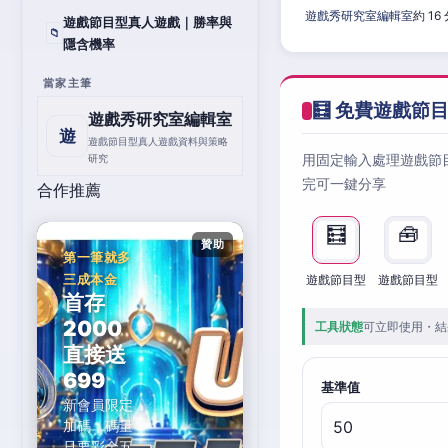
遊戲秀研究室編輯室
約 16
遊戲節目型真人遊戲｜勝率與
📁
隱含機率
當家主筆
🧮 免費遊戲節
遊戲秀研究室編輯室
遊
遊戲節目型真人遊戲資料與策略
用固定輸入處理遊戲節
研究
完可一鍵分享
合作推薦
🧮
🧰
贊助
第一筆就多
三成本金
遊戲節目型
遊戲節目型
首存
2000
工具狀態
可立即使用・結
直接送
699
基準值
新會員限定
加碼，碼量
只要彩金五