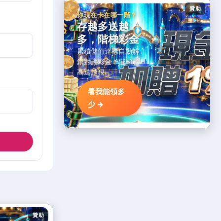
贊助
你現在卡在哪一階？
存越多送越
多，階梯彩金
累積儲值達標自動解
鎖對應彩金，階梯越
高送越狠。
看我能領多
少 →
贊助