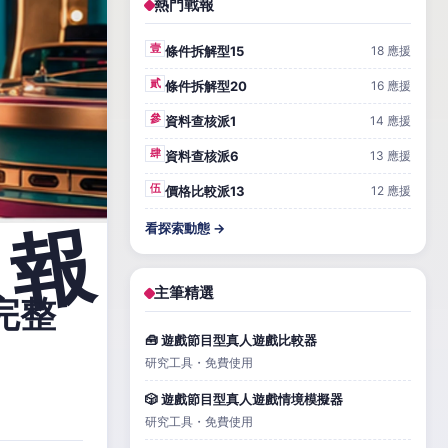
熱門戰報
壹
條件拆解型15
18 應援
貳
條件拆解型20
16 應援
參
資料查核派1
14 應援
肆
資料查核派6
13 應援
伍
價格比較派13
12 應援
看探索動態 →
主筆精選
完整
🧰 遊戲節目型真人遊戲比較器
研究工具・免費使用
🎲 遊戲節目型真人遊戲情境模擬器
研究工具・免費使用