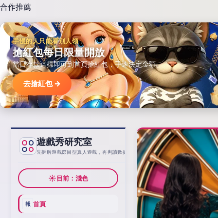
合作推薦
手慢的人只能看別人領
搶紅包每日限量開放
當日存款達標即可到首頁搶紅包，手速決定金額。
去搶紅包 →
遊戲秀研究室
基線
先拆解遊戲節目型真人遊戲，再判讀數據與價格
☀
目前：淺色
首頁
報