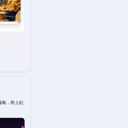
服氣，附上紀