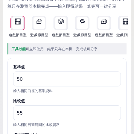
算只在瀏覽器本機完成——輸入即得結果，算完可一鍵分享
🧮
🧰
🎲
🔁
🧰
🧮
遊戲節目型
遊戲節目型
遊戲節目型
遊戲節目型
遊戲節目型
遊戲節目
工具狀態
可立即使用・結果只存在本機・完成後可分享
基準值
輸入相同口徑的基準資料
比較值
輸入相同日期範圍的比較資料