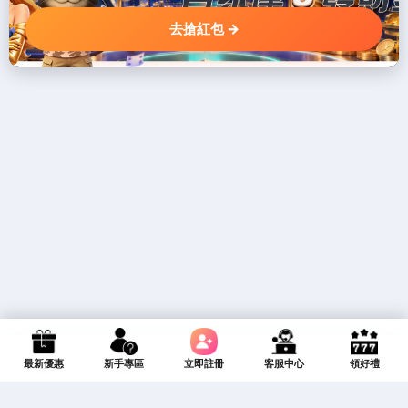
去搶紅包 →
報
帖
算
欄
人
最新優惠
新手專區
立即註冊
客服中心
領好禮
首頁
探索
工具
專欄
人物