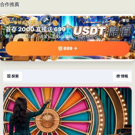
合作推薦
贊助
第一筆就多三成本金
首存 2000 直接送 699
新會員限定加碼，碼量只要彩金五倍，領完就能玩。
領 699 →
☰ 探索
榜 情報